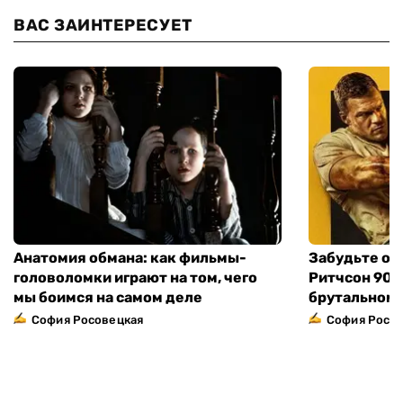
ВАС ЗАИНТЕРЕСУЕТ
Анатомия обмана: как фильмы-
Забудьте о 
головоломки играют на том, чего
Ритчсон 90 
мы боимся на самом деле
брутальном 
София Росовецкая
София Росо