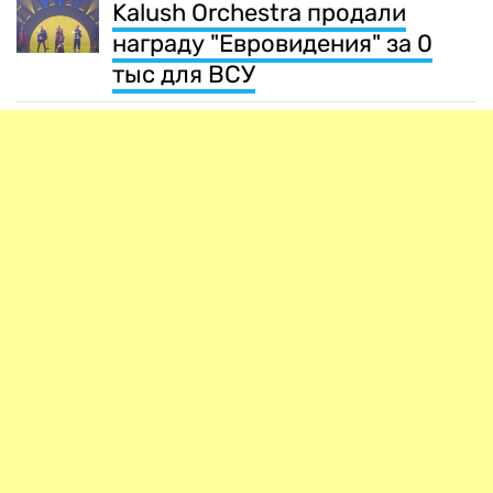
Kalush Orchestra продали
награду "Евровидения" за 0
тыс для ВСУ