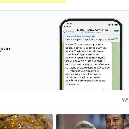
egram