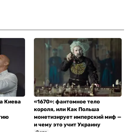
а Киева
«1670»: фантомное тело
короля, или Как Польша
тию
монетизирует имперский миф —
и чему это учит Украину