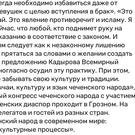
егда необходимо избавиться даже от
вушек с целью вступления в брак». «Это
й. Это явление противоречит и исламу. Я
час, что любой, кто поднимет руку на
азанию в соответствие с законом. И
ям следует как к незаконному лишению
 прятаться за словами о желании создать
 По предложению Кадырова Всемирный
огласно осудил эту практику. При этом,
е забывать свою культуру и традиции.
чаи, культуру и язык чеченского народа»,
й конгресс чеченского народа с участие
енских диаспор проходит в Грозном. На
елегатов и гостей из разных стран.
нский народ в современном мире:
 культурные процессы».