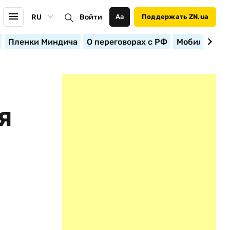
RU
Войти
Аа
Поддержать ZN.ua
Пленки Миндича
О переговорах с РФ
Мобилизация
Я