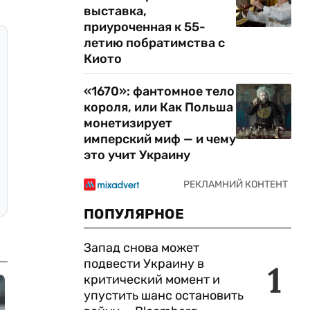
выставка,
приуроченная к 55-
летию побратимства с
Киото
«1670»: фантомное тело
короля, или Как Польша
монетизирует
имперский миф — и чему
это учит Украину
ПОПУЛЯРНОЕ
Запад снова может
подвести Украину в
1
критический момент и
упустить шанс остановить