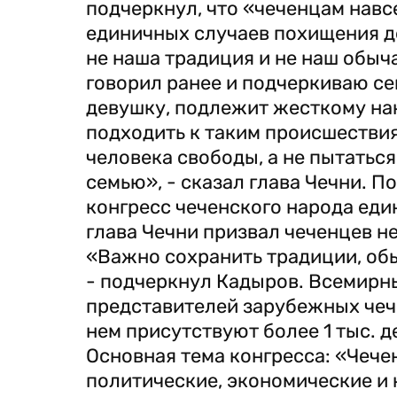
подчеркнул, что «чеченцам навс
единичных случаев похищения де
не наша традиция и не наш обыча
говорил ранее и подчеркиваю сей
девушку, подлежит жесткому нак
подходить к таким происшестви
человека свободы, а не пытаться
семью», - сказал глава Чечни.
конгресс чеченского народа един
глава Чечни призвал чеченцев н
«Важно сохранить традиции, обы
- подчеркнул Кадыров. Всемирны
представителей зарубежных чеч
нем присутствуют более 1 тыс. д
Основная тема конгресса: «Чече
политические, экономические и