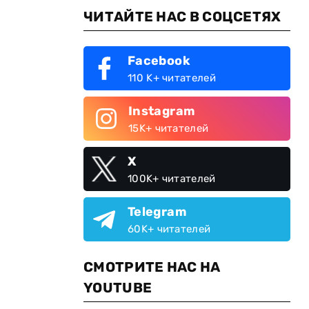
ЧИТАЙТЕ НАС В СОЦСЕТЯХ
Facebook
110 K+ читателей
Instagram
15K+ читателей
X
100K+ читателей
Telegram
60K+ читателей
СМОТРИТЕ НАС НА
YOUTUBE