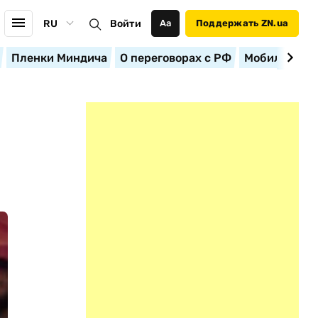
RU
Войти
Аа
Поддержать ZN.ua
Пленки Миндича
О переговорах с РФ
Мобилизация