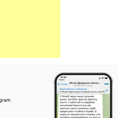
egram