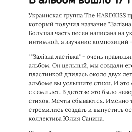
Украинская группа The HARDKISS 
который получил название "Залізна л
Большая часть песен написана на у
интимной, а звучание композиций 
""Залізна ластівка" - очень правил
альбом. Он цельный, мы создали ег
пластинкой длилась около двух лет
альбоме вы услышите стихи. И это 
с семи лет. В детстве это было не
стихов. Мечты сбываются. Именно
стремились создать и выпустить осе
коллектива Юлия Санина.