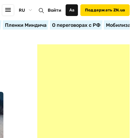
RU
Войти
Аа
Поддержать ZN.ua
Пленки Миндича
О переговорах с РФ
Мобилизация