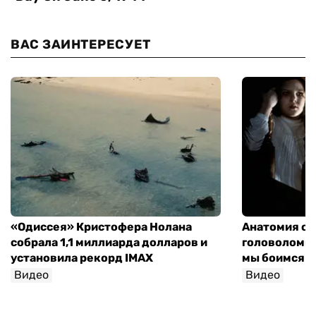
ВАС ЗАИНТЕРЕСУЕТ
«Одиссея» Кристофера Нолана
Анатомия об
собрала 1,1 миллиарда долларов и
головоломки 
установила рекорд IMAX
мы боимся н
Видео
Видео
София Росо