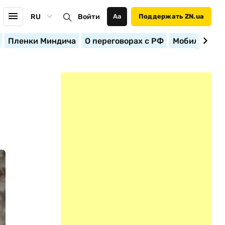
RU
Войти
Аа
Поддержать ZN.ua
Пленки Миндича
О переговорах с РФ
Мобилизация