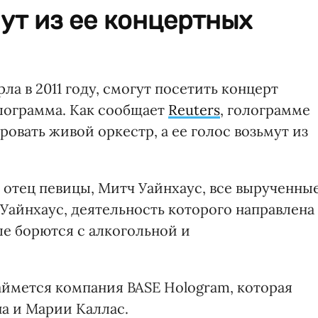
ут из ее концертных
рла в 2011 году, смогут посетить концерт
олограмма. Как сообщает
Reuters
, голограмме
вать живой оркестр, а ее голос возьмут из
ил отец певицы, Митч Уайнхаус, все вырученны
Уайнхаус, деятельность которого направлена
е борются с алкогольной и
ймется компания BASE Hologram, которая
а и Марии Каллас.