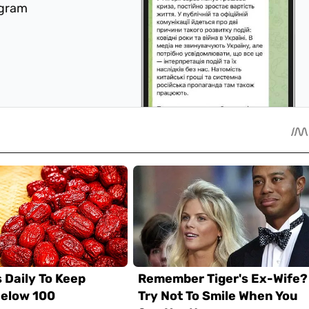
egram