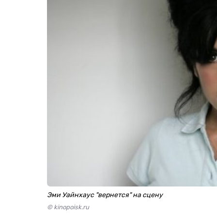
Эми Уайнхаус "вернется" на сцену
© kinopoisk.ru