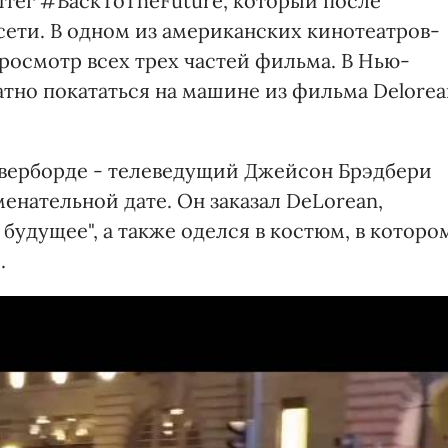
штег #BackToTheFuture, который после
сети. В одном из американских кинотеатров-
росмотр всех трех частей фильма. В Нью-
тно покататься на машине из фильма Delorea
оверборде - телеведущий Джейсон Брэдбери
енательной дате. Он заказал DeLorean,
 будущее", а также оделся в костюм, в которо
.