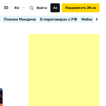
RU
Войти
Аа
Поддержать ZN.ua
Пленки Миндича
О переговорах с РФ
Мобилизация