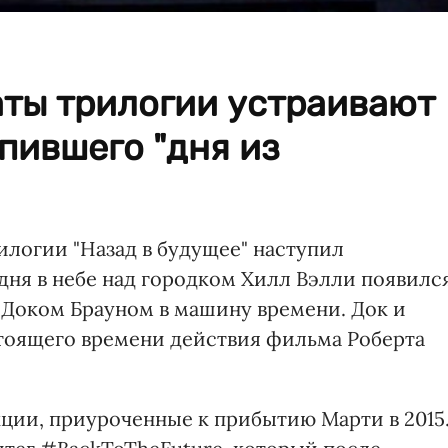
аты трилогии устраивают
упившего "дня из
рилогии "Назад в будущее" наступил
дня в небе над городком Хилл Вэлли появилс
 Доком Брауном в машину времени. Док и
стоящего времени действия фильма Роберта
кции, приуроченные к прибытию Марти в 2015