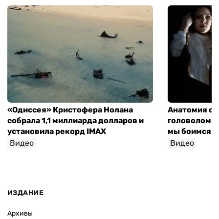
«Одиссея» Кристофера Нолана
Анатомия об
собрала 1,1 миллиарда долларов и
головоломки 
установила рекорд IMAX
мы боимся н
Видео
Видео
София Росо
ИЗДАНИЕ
Архивы