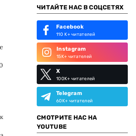
ЧИТАЙТЕ НАС В СОЦСЕТЯХ
Facebook
110 K+ читателей
е
Instagram
15K+ читателей
0
X
100K+ читателей
Telegram
60K+ читателей
ок
СМОТРИТЕ НАС НА
YOUTUBE
на