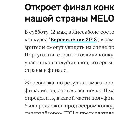
Откроет финал конк
нашей страны MELO
В субботу, 12 мая, в Лиссабоне со
конкурса "
Евровидение 2018
", в р
зрители смогут увидеть на сцене п
Португалии, страны-хозяйки конкур
участников полуфиналов, которым 
страны в финале.
Жеребьевка, по результатам котор
финалистов, состоялась ночью 11 м
определить, в какой части полуфи
был предложен продюсером конкур
супервайзором EBU и председателе