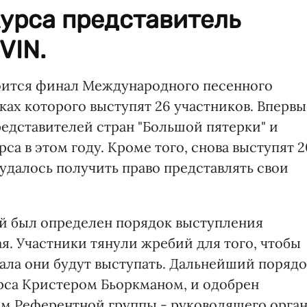
урса представитель
VIN.
стоится финал Международного песенного
амках которого выступят 26 участников. Впервы
редставителей стран "Большой пятерки" и
са в этом году. Кроме того, снова выступят 2
удалось получить право представлять свои
ой был определен порядок выступления
ая. Участники тянули жребий для того, чтобы
нала они будут выступать. Дальнейший поряд
са Кристером Бьоркманом, и одобрен
м Референтной группы - руководящего орга