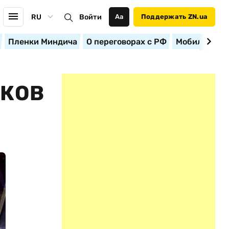
RU
Войти
Аа
Поддержать ZN.ua
Пленки Миндича
О переговорах с РФ
Мобилизация
ИКОВ