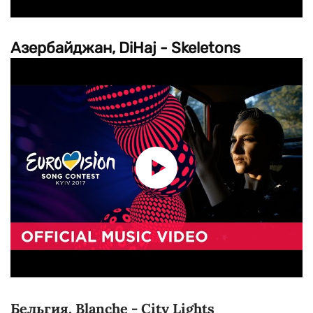
Азербайджан
,
DiHaj
-
Skeletons
Бельгия, Blanche - City Lights