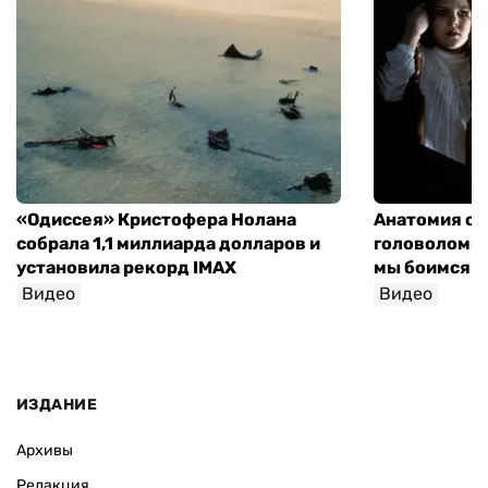
«Одиссея» Кристофера Нолана
Анатомия об
собрала 1,1 миллиарда долларов и
головоломки 
установила рекорд IMAX
мы боимся н
Видео
Видео
София Росо
ИЗДАНИЕ
Архивы
Редакция