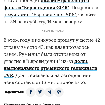
ZN.UA проведет
онлайн-трансляцию
финала "Евровидения-2016"
. Подробно о
результатах "Евровидения 2016"
, читайте
на ZN.ua в субботу, 14 мая, вечером.
RELATED VIDEO
В этом году в конкурсе примут участие 42
страны вместо 43, как планировалось
ранее. Румыния была отстранена от
участия в "Евровидении" из-за
долга
национального румынского телеканала
TVR
.
Долг телеканала на сегодняшний
день составляет 16 миллионов евро.
Поделиться
Подготовил/ла Анна Здоренко