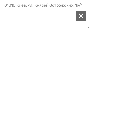
01010 Киев, ул. Князей Острожских, 19/1
Телефон редакции:
+380 (44) 280-04-85
Электронная почта редакции:
zn94@ukr.net
Электронная почта службы новостей:
editor@zn.ua
СОЦСЕТИ
ПОДДЕРЖАТЬ ZN.UA
Поддержать независимую
журналистику!
ЗЕРКАЛО НЕДЕЛИ
не подводим с 1994-го года