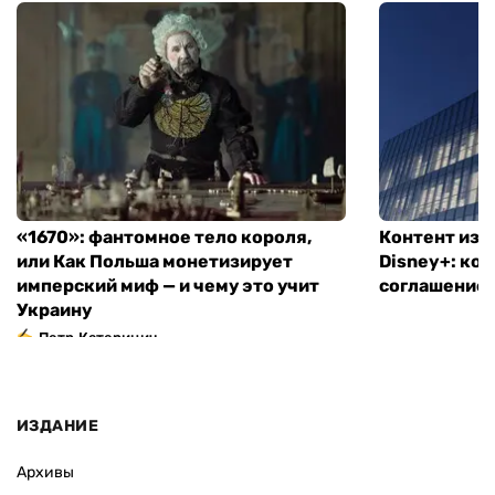
«1670»: фантомное тело короля,
Контент из T
или Как Польша монетизирует
Disney+: ко
имперский миф — и чему это учит
соглашение
Украину
Петр Катеринич
ИЗДАНИЕ
Архивы