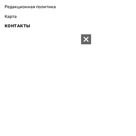
Редакционная политика
Карта
КОНТАКТЫ
01010 Киев, ул. Князей Острожских, 19/1
Телефон редакции:
+380 (44) 280-04-85
Электронная почта редакции:
zn94@ukr.net
Электронная почта службы новостей:
editor@zn.ua
СОЦСЕТИ
ПОДДЕРЖАТЬ ZN.UA
Поддержать независимую
журналистику!