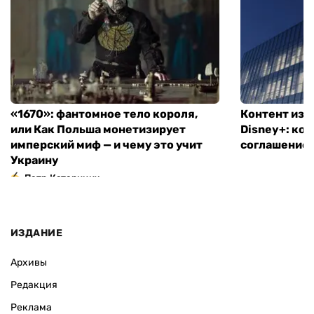
«1670»: фантомное тело короля,
Контент из T
или Как Польша монетизирует
Disney+: ко
имперский миф — и чему это учит
соглашение
Украину
Петр Катеринич
ИЗДАНИЕ
Архивы
Редакция
Реклама