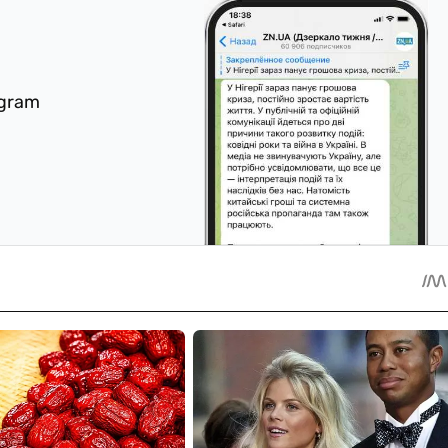
egram