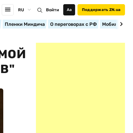
RU
Войти
Аа
Поддержать ZN.ua
Пленки Миндича
О переговорах с РФ
Мобилизация
АМОЙ
В"