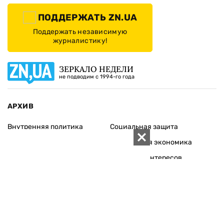
ПОДДЕРЖАТЬ ZN.UA
Поддержать независимую
журналистику!
ЗЕРКАЛО НЕДЕЛИ
не подводим с 1994-го года
АРХИВ
Внутренняя политика
Социальная защита
Международная политика
Зарубежная экономика
Макроуровень
Конфликт интересов
Энергорынок
Экономическая
безопасность
Приватизация
Персоналии
Экономика регионов
Социум
Наука
История