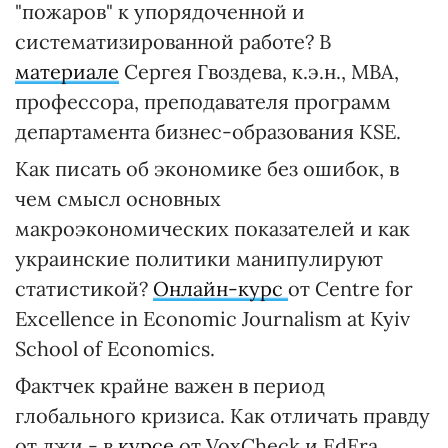
"пожаров" к упорядоченной и
систематизированной работе? В
материале
Сергея Гвоздева, к.э.н., МВА,
профессора, преподавателя программ
департамента бизнес-образования KSE.
Как писать об экономике без ошибок, в
чем смысл основных
макроэкономических показателей и как
украинские политики манипулируют
статистикой?
Онлайн-курс
от Centre for
Excellence in Economic Journalism at Kyiv
School of Economics.
Фактчек крайне важен в период
глобального кризиса. Как отличать правду
от лжи - в
курсе
от VoxCheck и EdEra.