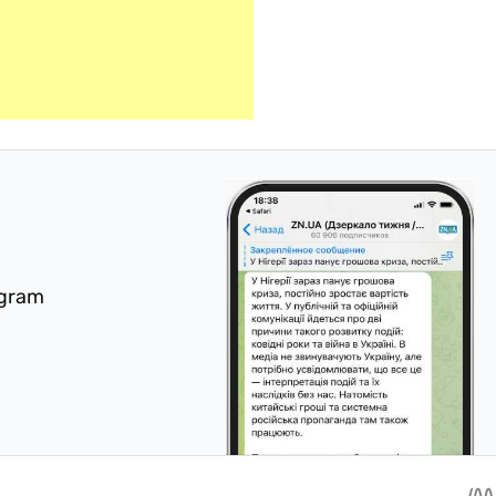
egram