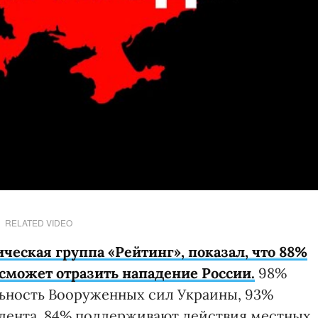
RELATED VIDEO
ческая группа «Рейтинг», показал, что 88%
 сможет отразить нападение России.
98%
ьность Вооруженных сил Украины, 93%
дента, 84% поддерживают действия местных