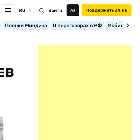
RU
Войти
Аа
Поддержать ZN.ua
Пленки Миндича
О переговорах с РФ
Мобилизация
ЕВ