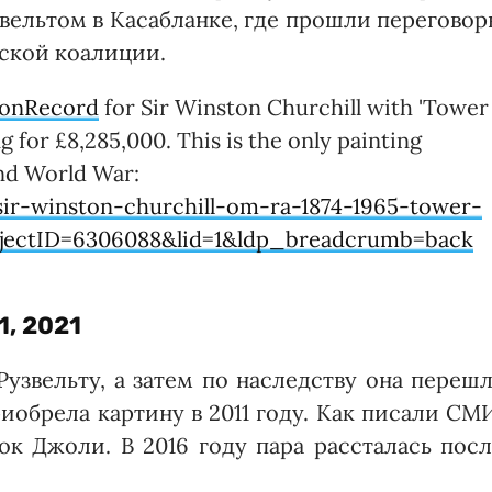
ельтом в Касабланке, где прошли переговор
ской коалиции.
onRecord
for Sir Winston Churchill with 'Tower
g for £8,285,000. This is the only painting
ond World War:
sir-winston-churchill-om-ra-1874-1965-tower-
jectID=6306088&lid=1&ldp_breadcrumb=back
1, 2021
Рузвельту, а затем по наследству она переш
иобрела картину в 2011 году. Как писали СМ
ок Джоли. В 2016 году пара рассталась пос