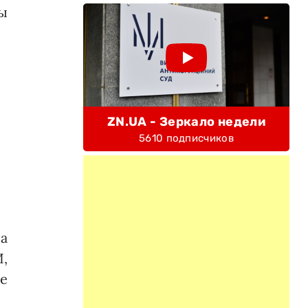
ы
ZN.UA - Зеркало недели
5610 подписчиков
ла
И,
ле