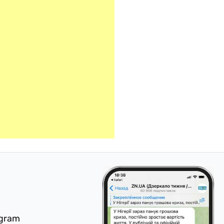
egram