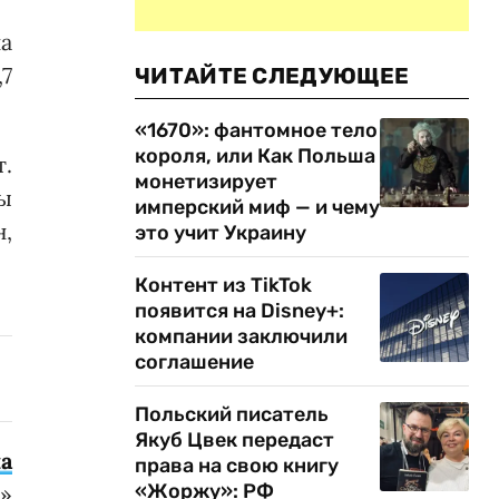
а
,7
ЧИТАЙТЕ СЛЕДУЮЩЕЕ
«1670»: фантомное тело
короля, или Как Польша
т.
монетизирует
ы
имперский миф — и чему
н,
это учит Украину
Контент из TikTok
появится на Disney+:
компании заключили
соглашение
Польский писатель
Якуб Цвек передаст
а
права на свою книгу
«Жоржу»: РФ
е»