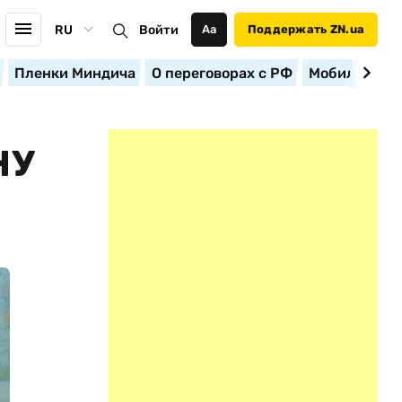
RU
Войти
Аа
Поддержать ZN.ua
Пленки Миндича
О переговорах с РФ
Мобилизация
НУ