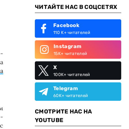
ЧИТАЙТЕ НАС В СОЦСЕТЯХ
Facebook
110 K+ читателей
Instagram
-
15K+ читателей
а
X
а
100K+ читателей
Telegram
60K+ читателей
м
СМОТРИТЕ НАС НА
-
YOUTUBE
с