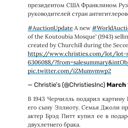
президентом США Франклином Рузв
руководителей стран антигитлеров
#AuctionUpdate
A new
#WorldAucti
of the Koutoubia Mosque' (1943) sellin
created by Churchill during the Sec
https://www.christies.com/lot/lot-
6306088/?from=salesummary&intOb
pic.twitter.com/iZMumvmwp2
— Christie's (@ChristiesInc)
March 
В 1943 Черчилль подарил картину 
его сыну Эллиоту. Семья Джоли пр
актер Брэд Питт купил ее в подар
двухлетнего брака.