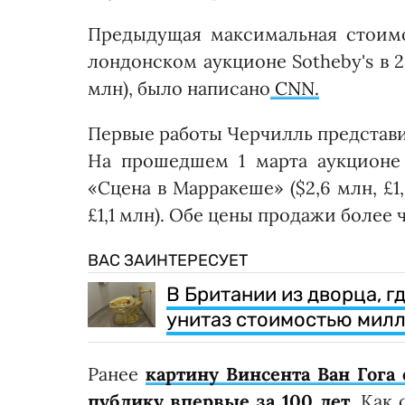
Предыдущая максимальная стоимо
лондонском аукционе Sotheby's в 20
млн), было написано
CNN.
Первые работы Черчилль представил
На прошедшем 1 марта аукционе 
«Сцена в Марракеше» ($2,6 млн, £1
£1,1 млн). Обе цены продажи более 
ВАС ЗАИНТЕРЕСУЕТ
В Британии из дворца, г
унитаз стоимостью мил
Ранее
картину Винсента Ван Гога
публику впервые за 100 лет.
Как 