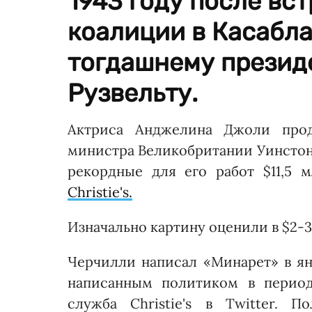
1943 году после вс
коалиции в Касабла
тогдашнему презид
Рузвельту.
Актриса Анджелина Джоли прод
министра Великобритании Уинстон
рекордные для его работ $11,5 
Christie's.
Изначально картину оценили в $2-3
Черчилли написал «Минарет» в ян
написанным политиком в период
служба Christie's в Twitter. 