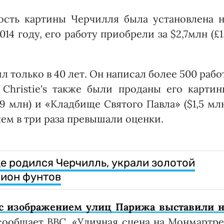
сть картины Черчилля была установлена н
14 году, его работу приобрели за $2,7млн (£1
 только в 40 лет. Он написал более 500 рабо
Christie's также были проданы его картин
,9 млн) и «Кладбище Святого Павла» ($1,5 мл
чем в три раза превышали оценки.
де родился Черчилль, украли золотой
лион фунтов
 с изображением улиц Парижа выставили н
сообщает ВВС, «Уличная сцена на Монмартр