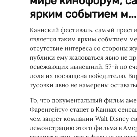
мире кинофорум, са
ярким событием м...
Каннский фестиваль, самый прести
является таким ярким событием м
отсутствие интереса со стороны ж
публики ему жаловаться явно не пр
освежающих нынешний, 57-й по сче
доля их посвящена победителю. Вп
тусовки явно не намерены оставатьс
То, что документальный фильм аме
Фаренгейту» станет в Каннах сенса
чем запрет компании Walt Disney 
демонстрацию этого фильма в Амери
говорят о том, что в фильме не ока