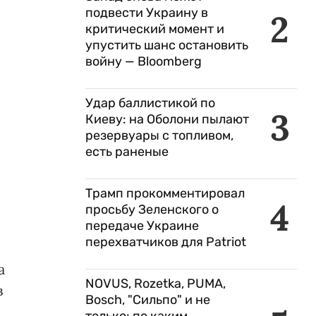
подвести Украину в
2
критический момент и
упустить шанс остановить
войну — Bloomberg
Удар баллистикой по
3
Киеву: на Оболони пылают
резервуары с топливом,
есть раненые
Трамп прокомментировал
4
просьбу Зеленского о
передаче Украине
перехватчиков для Patriot
а
NOVUS, Rozetka, PUMA,
в
Bosch, "Сильпо" и не