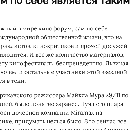
м по себе является таким
жный в мире кинофорум, сам по себе
еждународной общественной жизни, что на
урналистов, кинокритиков и прочей досужей
иходится. И все же количество материалов,
ту кинофестиваль, беспрецедентно. Львиная
рочем, и остальные участники этой звездной
я в тени.
риканского режиссера Майкла Мура «9/11 по
цией, было понятно заранее. Лучшего пиара,
своей дочерней компании Miramax на
ке, придумать нельзя было. Это сейчас все
залось ничего такого, чего читающая Америка