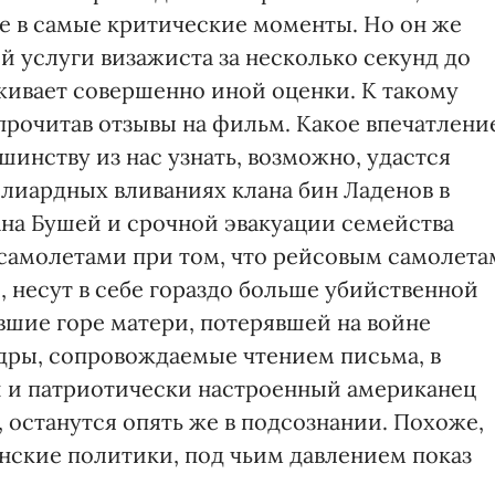
е в самые критические моменты. Но он же
 услуги визажиста за несколько секунд до
живает совершенно иной оценки. К такому
прочитав отзывы на фильм. Какое впечатлени
инству из нас узнать, возможно, удастся
лиардных вливаниях клана бин Ладенов в
на Бушей и срочной эвакуации семейства
самолетами при том, что рейсовым самолета
, несут в себе гораздо больше убийственной
вшие горе матери, потерявшей на войне
адры, сопровождаемые чтением письма, в
й и патриотически настроенный американец
 останутся опять же в подсознании. Похоже,
анские политики, под чьим давлением показ