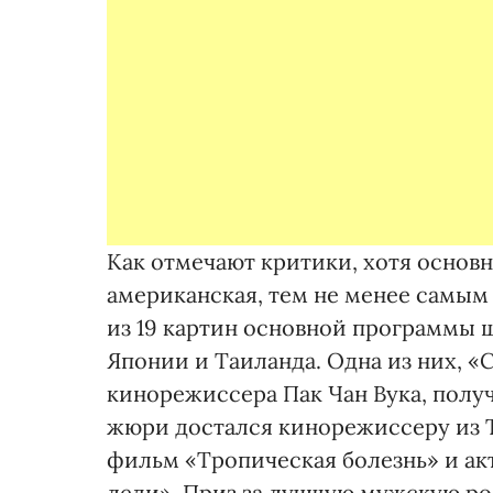
Как отмечают критики, хотя основ
американская, тем не менее самым
из 19 картин основной программы 
Японии и Таиланда. Одна из них, 
кинорежиссера Пак Чан Вука, полу
жюри достался кинорежиссеру из Т
фильм «Тропическая болезнь» и ак
леди». Приз за лучшую мужскую ро