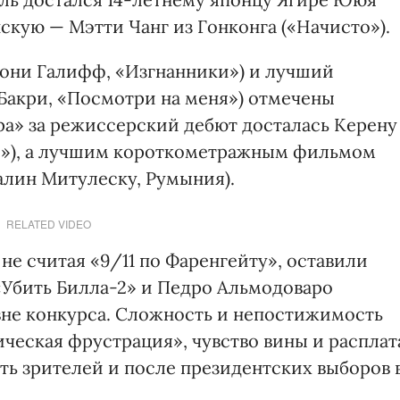
нскую — Мэтти Чанг из Гонконга («Начисто»).
Тони Галифф, «Изгнанники») и лучший
Бакри, «Посмотри на меня») отмечены
ра» за режиссерский дебют досталась Керену
е»), а лучшим короткометражным фильмом
лин Митулеску, Румыния).
RELATED VIDEO
не считая «9/11 по Фаренгейту», оставили
«Убить Билла-2» и Педро Альмодоваро
вне конкурса. Сложность и непостижимость
ческая фрустрация», чувство вины и расплат
ать зрителей и после президентских выборов 