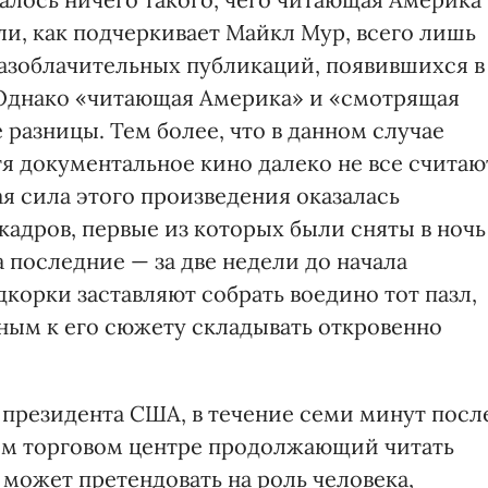
или, как подчеркивает Майкл Мур, всего лишь
разоблачительных публикаций, появившихся в
. Однако «читающая Америка» и «смотрящая
 разницы. Тем более, что в данном случае
тя документальное кино далеко не все считаю
я сила этого произведения оказалась
адров, первые из которых были сняты в ночь
а последние — за две недели до начала
дкорки заставляют собрать воедино тот пазл,
ным к его сюжету складывать откровенно
президента США, в течение семи минут посл
ом торговом центре продолжающий читать
может претендовать на роль человека,