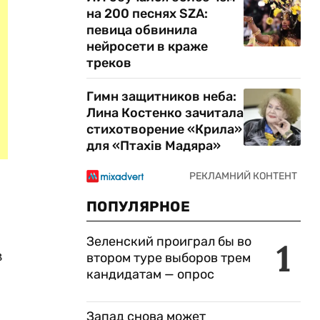
на 200 песнях SZA:
певица обвинила
нейросети в краже
треков
Гимн защитников неба:
Лина Костенко зачитала
стихотворение «Крила»
для «Птахів Мадяра»
:
ПОПУЛЯРНОЕ
Зеленский проиграл бы во
1
з
втором туре выборов трем
кандидатам — опрос
Запад снова может