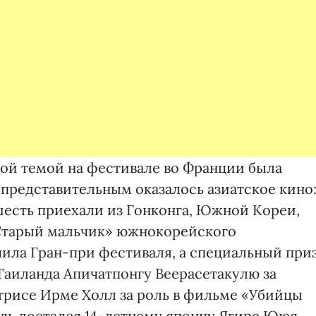
ной темой на фестивале во Франции была
 представительным оказалось азиатское кино
шесть приехали из Гонконга, Южной Кореи,
«Старый мальчик» южнокорейского
чила Гран-при фестиваля, а специальный при
аиланда Апичатпонгу Веерасетакулю за
трисе Ирме Холл за роль в фильме «Убийцы
ль достался 14-летнему японцу Ягире Ююя