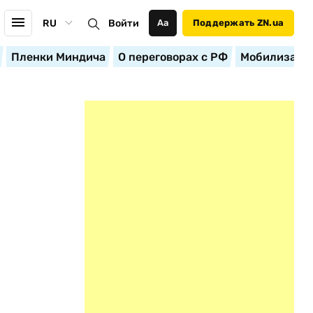
RU
Войти
Аа
Поддержать ZN.ua
Пленки Миндича
О переговорах с РФ
Мобилизация