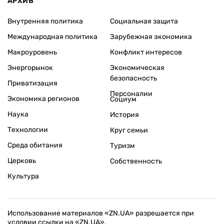
АРХИВ
Внутренняя политика
Социальная защита
Международная политика
Зарубежная экономика
Макроуровень
Конфликт интересов
Энергорынок
Экономическая
безопасность
Приватизация
Персоналии
Экономика регионов
Социум
Наука
История
Технологии
Круг семьи
Среда обитания
Туризм
Церковь
Собственность
Культура
Использование материалов «ZN.UA» разрешается при
условии ссылки на «ZN.UA».