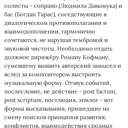
солисты - сопрано (Людмила Давымука) и
бас (Богдан Тарас), соседствующие в
диалогическом противополагании и
взаимодополнении, гармонично
сочетаются, не нарушая тембровой и
звуковой чистоты. Необходимо отдать
должное дирижёру Роману Кофману,
сумевшему выявить авторский замысел и
вслед за композитором выстроить
музыкальную форму. Отзвук событий,
послесловие, не действие - post factum,
post scriptum, поcтлюдия, эпилог - вот
формы высказывания, пришедшие на
смену поисков принципов развития,
конфликтов, взаимодействия сродных