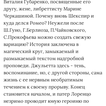
Виталия Губаренко, посвященные его
другу, жене, либреттисту Марине
Черкашиной. Почему вновь Шекспир и
куда делся Ромео? Неужели после
Ш.Гуно, Г.Берлиоза, П.Чайковского,
С.Прокофьева можно создать свежую
вариацию? История заключена в
магический круг, замыкаемый и
размыкаемый текстом надгробной
проповеди. Джульетта здесь - тень,
воспоминание, но, с другой стороны, сама
жизнь с ее нервным необратимым
течением к своему прорыву. Конец
становится началом, и патер Лоренцо
незримо проводит юную героиню по