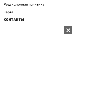
Редакционная политика
Карта
КОНТАКТЫ
01010 Киев, ул. Князей Острожских, 19/1
Телефон редакции:
+380 (44) 280-04-85
Электронная почта редакции:
zn94@ukr.net
Электронная почта службы новостей:
editor@zn.ua
СОЦСЕТИ
ПОДДЕРЖАТЬ ZN.UA
Поддержать независимую
журналистику!