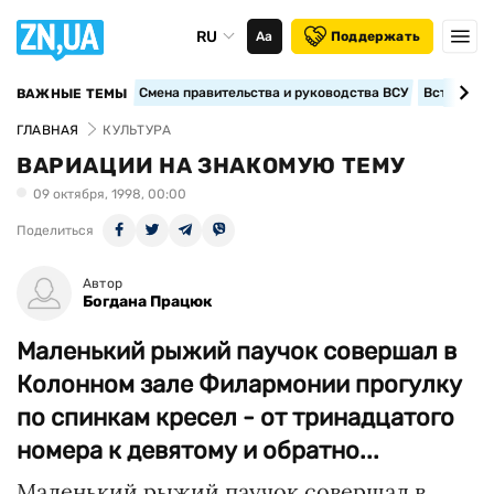
RU
Аа
Поддержать
Смена правительства и руководства ВСУ
Вступление
ВАЖНЫЕ ТЕМЫ
ГЛАВНАЯ
КУЛЬТУРА
ВАРИАЦИИ НА ЗНАКОМУЮ ТЕМУ
09 октября, 1998, 00:00
Поделиться
Автор
Богдана Працюк
Маленький рыжий паучок совершал в
Колонном зале Филармонии прогулку
по спинкам кресел - от тринадцатого
номера к девятому и обратно...
Маленький рыжий паучок совершал в