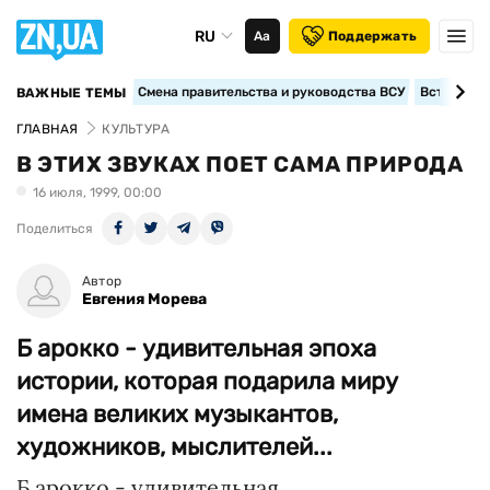
RU
Аа
Поддержать
Смена правительства и руководства ВСУ
Вступление
ВАЖНЫЕ ТЕМЫ
ГЛАВНАЯ
КУЛЬТУРА
В ЭТИХ ЗВУКАХ ПОЕТ САМА ПРИРОДА
16 июля, 1999, 00:00
Поделиться
Автор
Евгения Морева
Б арокко - удивительная эпоха
истории, которая подарила миру
имена великих музыкантов,
художников, мыслителей...
Б арокко - удивительная