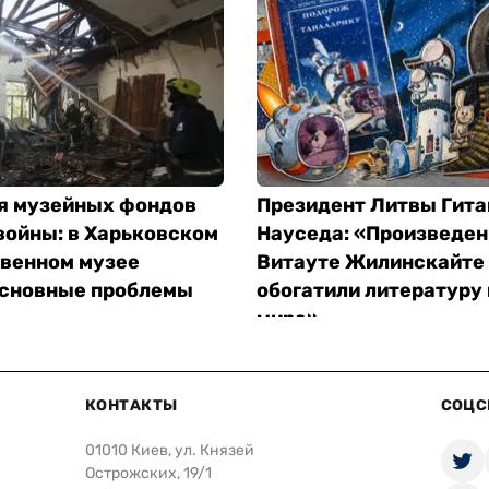
я музейных фондов
Президент Литвы Гита
войны: в Харьковском
Науседа: «Произведен
венном музее
Витауте Жилинскайте
основные проблемы
обогатили литературу 
мира»
Видео
Олег Супруненко
КОНТАКТЫ
СОЦС
01010 Киев, ул. Князей
Острожских, 19/1