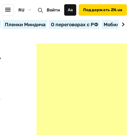
RU
Войти
Аа
Поддержать ZN.ua
Пленки Миндича
О переговорах с РФ
Мобилизация
А
ю