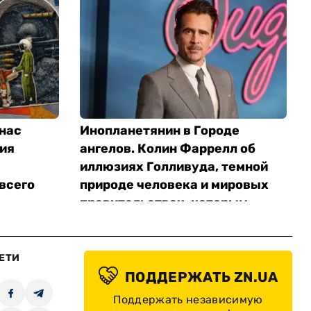
нас
Инопланетянин в Городе
ия
ангелов. Колин Фаррелл об
иллюзиях Голливуда, темной
всего
природе человека и мировых
правительствах, которым
«начхать на мир»
Видео
ЕТИ
Петр Катеринич
ПОДДЕРЖАТЬ ZN.UA
Поддержать независимую