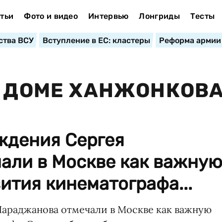
тьи
Фото и видео
Интервью
Лонгриды
Тесты
ства ВСУ
Вступление в ЕС: кластеры
Реформа армии
В ДОМЕ ХАНЖОНКОВ
ждения Сергея
али в Москве как важну
вития кинематографа...
Параджанова отмечали в Москве как важную