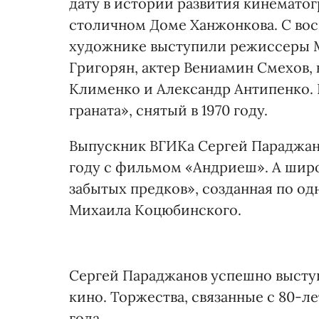
дату в истории развития кинемато
столичном Доме Ханжонкова. С во
художнике выступили режиссеры М
Григорян, актер Вениамин Смехов,
Клименко и Александр Антипенко.
граната», снятый в 1970 году.
Выпускник ВГИКа Сергей Параджано
году с фильмом «Андриеш». А широ
забытых предков», созданная по о
Михаила Коцюбинского.
Сергей Параджанов успешно выступа
кино. Торжества, связанные с 80-л
года.