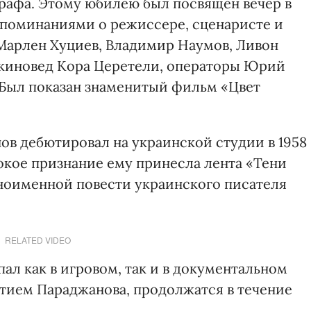
графа. Этому юбилею был посвящен вечер в
споминаниями о режиссере, сценаристе и
арлен Хуциев, Владимир Наумов, Ливон
 киновед Кора Церетели, операторы Юрий
 Был показан знаменитый фильм «Цвет
в дебютировал на украинской студии в 1958
кое признание ему принесла лента «Тени
дноименной повести украинского писателя
RELATED VIDEO
л как в игровом, так и в документальном
етием Параджанова, продолжатся в течение