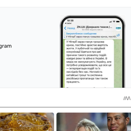
egram