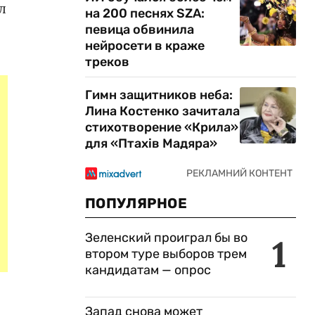
л
на 200 песнях SZA:
певица обвинила
нейросети в краже
треков
Гимн защитников неба:
Лина Костенко зачитала
стихотворение «Крила»
для «Птахів Мадяра»
ПОПУЛЯРНОЕ
Зеленский проиграл бы во
1
втором туре выборов трем
кандидатам — опрос
Запад снова может