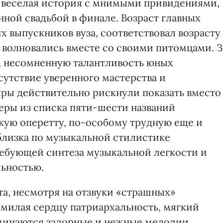
веселая история с мнимыми привидениями,
ной свадьбой в финале. Возраст главных
х выпускников вуза, соответствовал возрасту
и волновались вместе со своими питомцами. З
, несомненную талантливость юных
утствие уверенного мастерства и
ры действительно рискнули показать вместо
еры из списка пяти-шести названий
кую оперетту, по-особому трудную еще и
 близка по музыкальной стилистике
ебующей синтеза музыкальной легкости и
льностью.
а, несмотря на отзвуки «страшных»
милая сердцу патриархальность, мягкий
оминаются задорные и нежные мелодии,