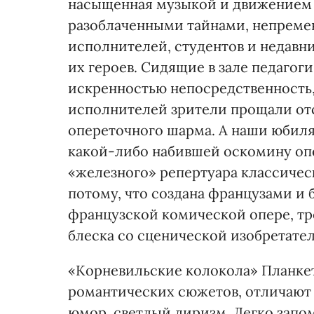
насыщенная музыкой и движением 
разоблаченными тайнами, непремен
исполнителей, студентов и недавни
их героев. Сидящие в зале педагог
искренностью непосредственность
исполнителей зрители прощали отс
опереточного шарма. А наши юбиля
какой-либо набившей оскомину оп
«железного» репертуара классичес
потому, что создана французами и
французской комической опере, тр
блеска со сценической изобретате
«Корневильские колокола» Планкет
романтических сюжетов, отличают 
юмор, светлый лиризм. Легко зап