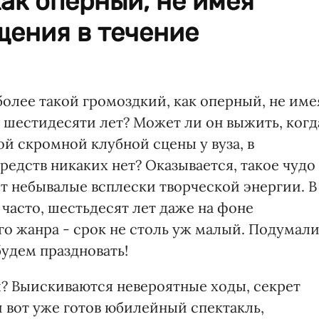
как оперный, не имея
щения в течение
более такой громоздкий, как оперный, не име
 шестидесяти лет? Может ли он выжить, когд
ой скромной клубной сцены у вуза, в
редств никаких нет? Оказывается, такое чудо
т небывалые всплески творческой энергии. В
часто, шестьдесят лет даже на фоне
о жанра - срок не столь уж малый. Подумали
удем праздновать!
ы? Выискиваются невероятные ходы, секрет
и вот уже готов юбилейный спектакль,