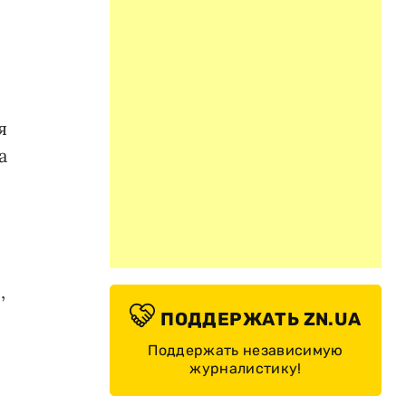
я
а
,
ПОДДЕРЖАТЬ ZN.UA
Поддержать независимую
журналистику!