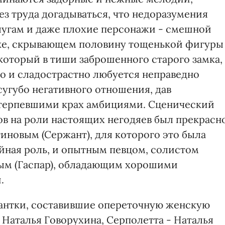
ез труда догадываться, что недоразумения
слугам и даже плохие персонажи - смешной
ке, скрывающем половину тощенькой фигуры
 который в тиши заброшенного старого замка,
о и сладострастно любуется неправедно
сугубо негативного отношения, дав
отерпевшими крах амбициями. Сценический
ов на роли настоящих негодяев был прекрасн
иновым (Сержант), для которого это была
ийная роль, и опытным певцом, солистом
ым (Гаспар), обладающим хорошими
.
антки, составившие опереточную женскую
 Наталья Говорухина, Серполетта - Наталья