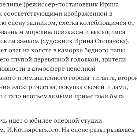
зрелище (режиссер-постановщик Ирина
тах соответствующими изображенной в
всю сцену задником, слегка колеблющимся от
исованным морским пейзажем и высящимся
еским замком (художник Ирина Степанова).
ет очаг на холсте в каморке бедного папы
 его глупой деревянной головкой, зрители
ловности в атмосфере неполной
вного промышленного города-гиганта, второ
ия электричества, покупка свечей и ламп,
 это стало неотъемлемыми приметами быта
речь идет о юбилее оперной студии
м. И.Котляревского. На сцене разыгрывалась