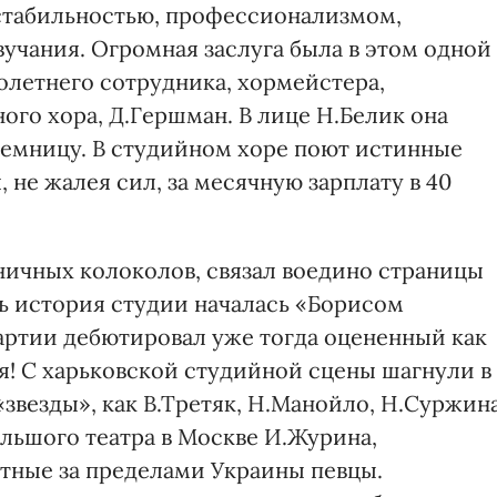
 стабильностью, профессионализмом,
учания. Огромная заслуга была в этом одной
олетнего сотрудника, хормейстера,
го хора, Д.Гершман. В лице Н.Белик она
еемницу. В студийном хоре поют истинные
 не жалея сил, за месячную зарплату в 40
ичных колоколов, связал воедино страницы
ь история студии началась «Борисом
партии дебютировал уже тогда оцененный как
! С харьковской студийной сцены шагнули в
звезды», как В.Третяк, Н.Манойло, Н.Суржина
ольшого театра в Москве И.Журина,
стные за пределами Украины певцы.