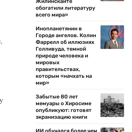
Жилинскайте
обогатили литературу
всего мира»
Инопланетянин в
Городе ангелов. Колин
,
Фаррелл об иллюзиях
Голливуда, темной
природе человека и
мировых
правительствах,
которым «начхать на
мир»
Забытые 80 лет
у
мемуары о Хиросиме
опубликуют: готовят
экранизацию книги
ИИ обучался более чем