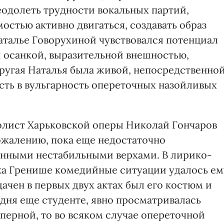
еодолеть трудности вокальных партий,
стью активно двигаться, создавать образ
аталье Говорухиной чувствовался потенциал
 осанкой, выразительной внешностью,
угая Наталья была живой, непосредственной
асть в вульгарность опереточных назойливых
олист Харьковской оперы Николай Гончаров
ожалению, пока еще недостаточно
енными нестабильными верхами. В лирико-
ка Гренише комедийные ситуации удалось ем
ачен в первых двух актах был его костюм и
одня еще студенте, явно просматривалась
оперной, то во всяком случае опереточной