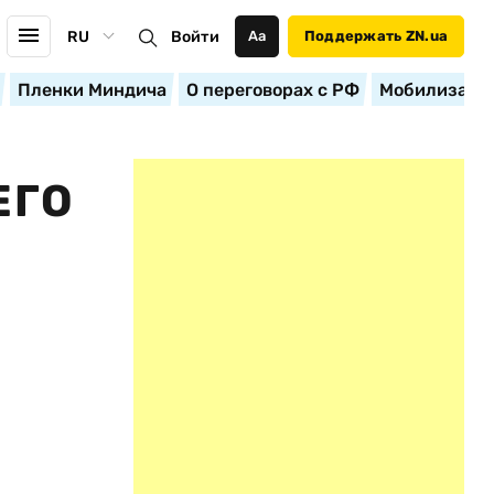
RU
Войти
Аа
Поддержать ZN.ua
Пленки Миндича
О переговорах с РФ
Мобилизация
ЕГО