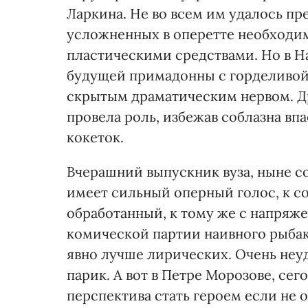
Ларкина. Не во всем им удалось пр
усложненных в оперетте необходимо
пластическими средствами. Но в Н
будущей примадонны с горделивой
скрытым драматическим нервом. Др
провела роль, избежав соблазна вп
кокеток.
Вчерашний выпускник вуза, ныне с
имеет сильный оперный голос, к с
обработанный, к тому же с напряж
комической партии наивного рыба
явно лучше лирических. Очень неуд
парик. А вот в Петре Морозове, сег
перспектива стать героем если не 