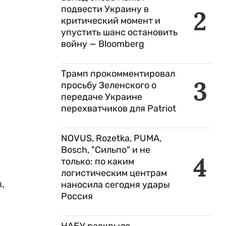
подвести Украину в
2
критический момент и
упустить шанс остановить
войну — Bloomberg
Трамп прокомментировал
3
просьбу Зеленского о
передаче Украине
перехватчиков для Patriot
NOVUS, Rozetka, PUMA,
Bosch, "Сильпо" и не
4
только: по каким
логистическим центрам
,
наносила сегодня удары
Россия