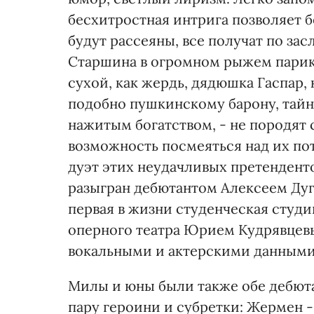
бесхитростная интрига позволяет б
будут рассеяны, все получат по за
Старшина в огромном рыжем пари
сухой, как жердь, дядюшка Гаспар,
подобно пушкинскому барону, тайн
нажитым богатством, - не породят 
возможность посмеяться над их п
дуэт этих неудачливых претендент
разыгран дебютантом Алексеем Дуг
первая в жизни студенческая студ
оперного театра Юрием Кудрявцев
вокальными и актерскими данными
Милы и юны были также обе дебют
пару героини и субретки: Жермен -