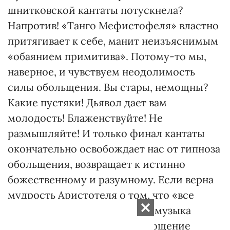
шнитковской кантаты потускнела?
Напротив! «Танго Мефистофеля» властно
притягивает к себе, манит неизъяснимым
«обаянием примитива». Потому-то мы,
наверное, и чувствуем неодолимость
силы обольщения. Вы стары, немощны?
Какие пустяки! Дьявол дает вам
молодость! Блаженствуйте! Не
размышляйте! И только финал кантаты
окончательно освобождает нас от гипноза
обольщения, возвращает к истинно
божественному и разумному. Если верна
мудрость Аристотеля о том, что «все
хорошее - от удивления», то музыка
Шнитке и являет собой воплощение