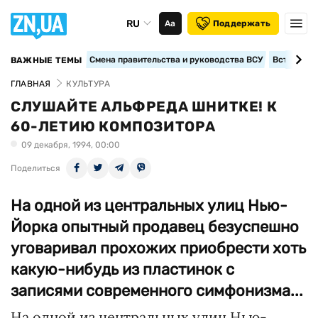
RU
Аа
Поддержать
Смена правительства и руководства ВСУ
Вступление
ВАЖНЫЕ ТЕМЫ
ГЛАВНАЯ
КУЛЬТУРА
СЛУШАЙТЕ АЛЬФРЕДА ШНИТКЕ! К
60-ЛЕТИЮ КОМПОЗИТОРА
09 декабря, 1994, 00:00
Поделиться
На одной из центральных улиц Нью-
Йорка опытный продавец безуспешно
уговаривал прохожих приобрести хоть
какую-нибудь из пластинок с
записями современного симфонизма...
На одной из центральных улиц Нью-