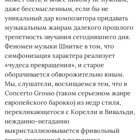
даже бессмысленным, если бы не
уникальный дар композитора придавать
музыкальным жанрам далекого прошлого
трепетность звучания сегодняшнего дня.
Феномен музыки Шнитке в том, что
симфонизация характера реализует
«чудеса превращения», и старое
оборачивается обворожительно юным.
Мы, слушатели, восхищаемся тем, что в
Concerto Grosso (таком серьезном жанре
европейского барокко) из недр стиля,
перекликающегося с Корелли и Вивальди,
нежданно-негаданно
выкристаллизовывается фривольный
танец, рожденный в полумраке