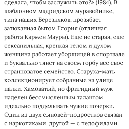
сделала, чтобы заслужить это?» (1984). В
шаблонном мадридском муравейнике,
типа наших Березняков, прозябает
затюканная бытом Глория (отличная
работа Кармен Мауры). Еще не старая, еще
сексапильная, крепкая телом и духом
женщина работает уборщицей в спортзале
и буквально тянет на своем горбу все свое
странноватое семейство. Старуха-мать
коллекционирует собранные на улице
палки. Хамоватый, но фригидный муж
наделен бессмысленным талантом
идеально подделывать чужие почерки.
Один из двух сыновей-подростков связан
с наркотиками, другой — с педофилами.