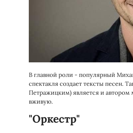
В главной роли - популярный Миха
спектакля создает тексты песен. Т
Петражицким) является и автором м
вживую.
"Оркестр"