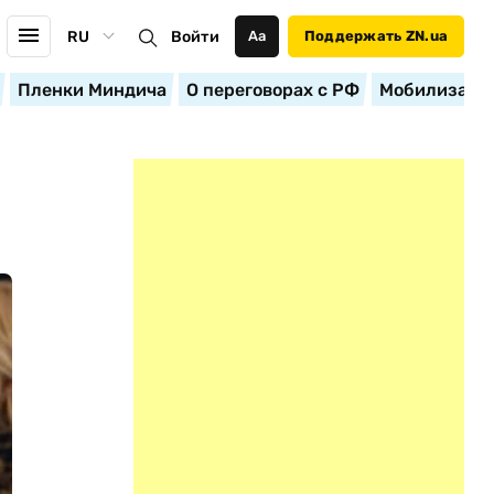
RU
Войти
Аа
Поддержать ZN.ua
Пленки Миндича
О переговорах с РФ
Мобилизация