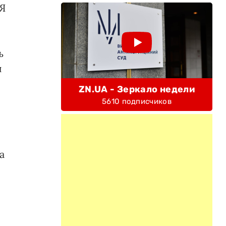
 Я
ь
й
ZN.UA - Зеркало недели
5610 подписчиков
а