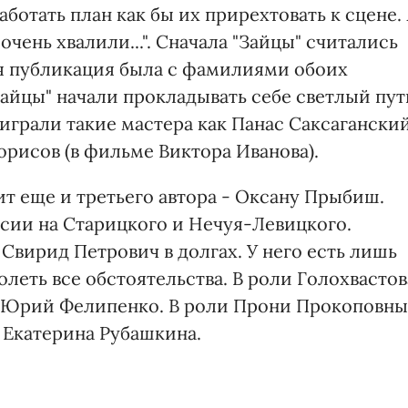
отать план как бы их прирехтовать к сцене.
 очень хвалили...". Сначала "Зайцы" считались
я публикация была с фамилиями обоих
"Зайцы" начали прокладывать себе светлый пут
 играли такие мастера как Панас Саксагански
Борисов (в фильме Виктора Иванова).
ит еще и третьего автора - Оксану Прыбиш.
ерсии на Старицкого и Нечуя-Левицкого.
Свирид Петрович в долгах. У него есть лишь
олеть все обстоятельства. В роли Голохвастов
и Юрий Фелипенко. В роли Прони Прокоповны
и Екатерина Рубашкина.