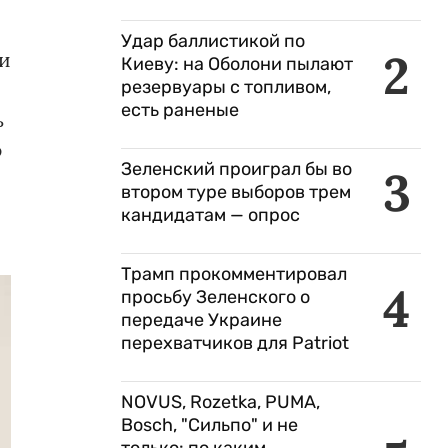
Удар баллистикой по
2
и
Киеву: на Оболони пылают
резервуары с топливом,
есть раненые
ь
ю
Зеленский проиграл бы во
3
втором туре выборов трем
кандидатам — опрос
Трамп прокомментировал
4
просьбу Зеленского о
передаче Украине
перехватчиков для Patriot
NOVUS, Rozetka, PUMA,
Bosch, "Сильпо" и не