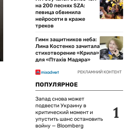
на 200 песнях SZA:
певица обвинила
нейросети в краже
треков
Гимн защитников неба:
Лина Костенко зачитала
стихотворение «Крила»
для «Птахів Мадяра»
ПОПУЛЯРНОЕ
Запад снова может
подвести Украину в
1
критический момент и
упустить шанс остановить
войну — Bloomberg