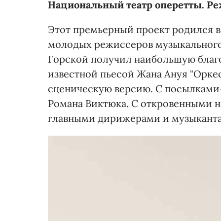
Национальный театр оперетты. Реж
Этот премьерный проект родился 
молодых режиссеров музыкального
Горской получил наибольшую благо
известной пьесой Жана Ануя "Орке
сценическую версию. С посылками
Романа Виктюка. С откровенными на
главными дирижерами и музыканта