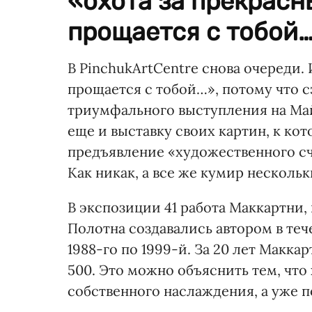
«охота за прекрасн
прощается с тобой…»
В PinchukArtCentre снова очереди. 
прощается с тобой…», потому что 
триумфального выступления на Май
еще и выставку своих картин, к ко
предъявление «художественного сче
Как никак, а все же кумир несколь
В экспозиции 41 работа Маккартни,
Полотна создавались автором в тече
1988-го по 1999-й. За 20 лет Макка
500. Это можно объяснить тем, что
собственного наслаждения, а уже 