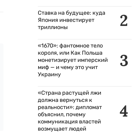
Ставка на будущее: куда
2
Япония инвестирует
триллионы
«1670»: фантомное тело
короля, или Как Польша
3
монетизирует имперский
миф — и чему это учит
Украину
«Страна растущей лжи
должна вернуться к
4
реальности»: дипломат
объяснил, почему
коммуникация властей
возмущает людей