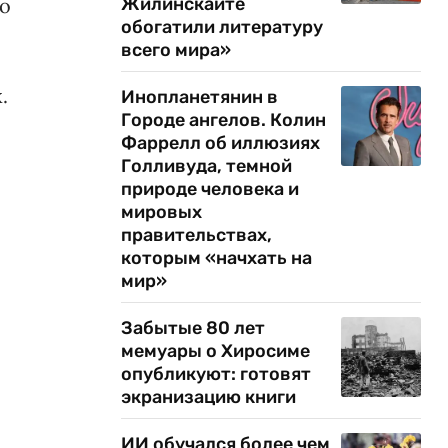
но
Жилинскайте
обогатили литературу
всего мира»
.
Инопланетянин в
Городе ангелов. Колин
Фаррелл об иллюзиях
Голливуда, темной
природе человека и
мировых
правительствах,
которым «начхать на
мир»
Забытые 80 лет
мемуары о Хиросиме
опубликуют: готовят
экранизацию книги
ИИ обучался более чем