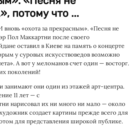
ым». «Песня не
, потому что ...
И вновь «охота за прекрасным». «Песня не
сэр Пол Маккартни после своего
дане оставил в Киеве на память о концерте
торым у суровых искусствоведов возможно
та». А вот у меломанов счет один — восторг.
ких поколений!
 и занимают они один из этажей арт-центра.
ние 11 лет — с
ртни нарисовал их ни много ни мало — около
 художник создает картины прежде всего для
потом для представления широкой публике.