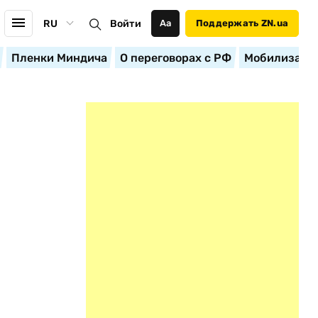
RU
Войти
Аа
Поддержать ZN.ua
Пленки Миндича
О переговорах с РФ
Мобилизация