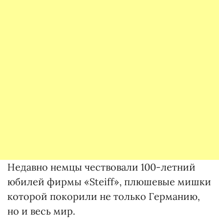
Недавно немцы чествовали 100-летний
юбилей фирмы «Steiff», плюшевые мишки
которой покорили не только Германию,
но и весь мир.