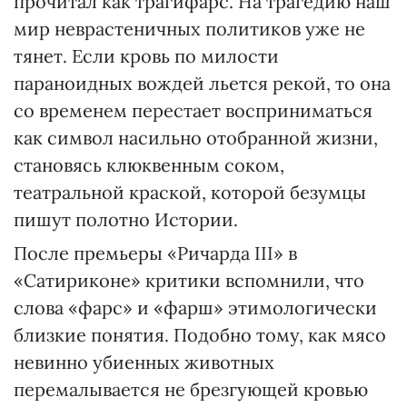
прочитал как трагифарс. На трагедию наш
мир неврастеничных политиков уже не
тянет. Если кровь по милости
параноидных вождей льется рекой, то она
со временем перестает восприниматься
как символ насильно отобранной жизни,
становясь клюквенным соком,
театральной краской, которой безумцы
пишут полотно Истории.
После премьеры «Ричарда ІІІ» в
«Сатириконе» критики вспомнили, что
слова «фарс» и «фарш» этимологически
близкие понятия. Подобно тому, как мясо
невинно убиенных животных
перемалывается не брезгующей кровью