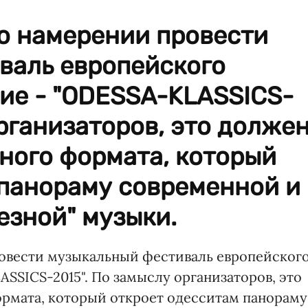
о намерении провести
валь европейского
ние - "ODESSA-KLASSICS-
организаторов, это долже
ного формата, который
 панораму современной и
езной" музыки.
ровести музыкальный фестиваль европейског
ASSICS-2015". По замыслу организаторов, это
рмата, который откроет одесситам панораму