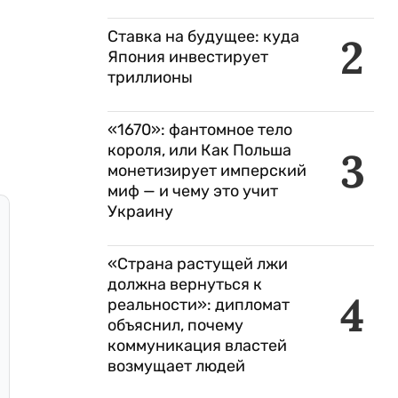
Ставка на будущее: куда
2
Япония инвестирует
триллионы
«1670»: фантомное тело
короля, или Как Польша
3
монетизирует имперский
миф — и чему это учит
Украину
«Страна растущей лжи
должна вернуться к
4
реальности»: дипломат
объяснил, почему
коммуникация властей
возмущает людей