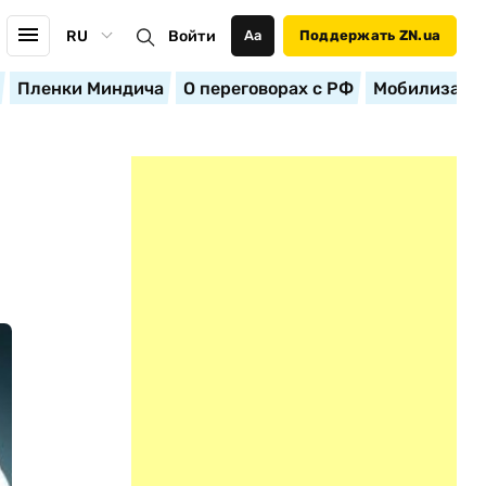
RU
Войти
Аа
Поддержать ZN.ua
Пленки Миндича
О переговорах с РФ
Мобилизация