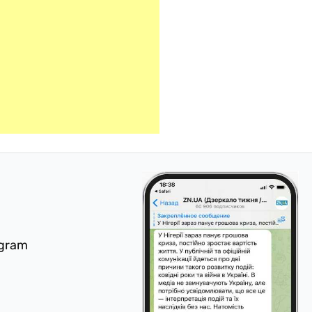
egram