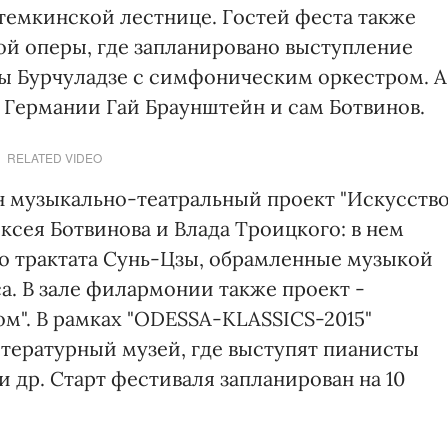
емкинской лестнице. Гостей феста также
ой оперы, где запланировано выступление
ты Бурчуладзе с симфоническим оркестром. А
 Германии Гай Браунштейн и сам Ботвинов.
RELATED VIDEO
н музыкально-театральный проект "Искусств
ксея Ботвинова и Влада Троицкого: в нем
го трактата Сунь-Цзы, обрамленные музыкой
са. В зале филармонии также проект -
ом". В рамках "ODESSA-KLASSICS-2015"
тературный музей, где выступят пианисты
 др. Старт фестиваля запланирован на 10