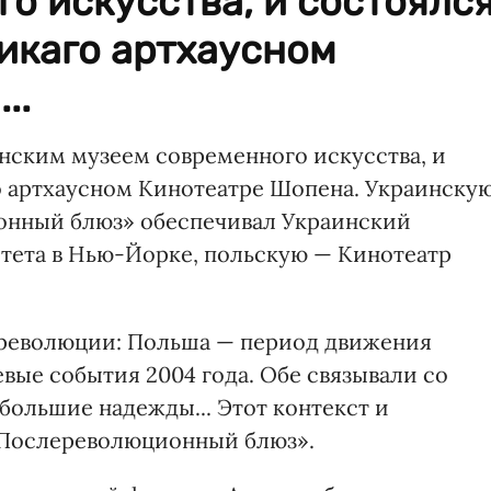
о искусства, и состоялс
икаго артхаусном
..
нским музеем современного искусства, и
о артхаусном Кинотеатре Шопена. Украинску
онный блюз» обеспечивал Украинский
тета в Нью-Йорке, польскую — Кинотеатр
 революции: Польша — период движения
вые события 2004 года. Обе связывали со
ольшие надежды... Этот контекст и
«Послереволюционный блюз».