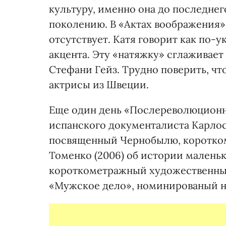
культуру, именно она до последнег
поколению. В «Актах воображения
отсутствует. Катя говорит как по-у
акцента. Эту «натяжку» сглаживае
Стефани Гейз. Трудно поверить, чт
актрисы из Швеции.
Еще один день «Послереволюцион
испанского документалиста Карлоса
посвященный Чернобылю, коротком
Томенко (2006) об истории малень
короткометражный художественны
«Мужское дело», номинированый на