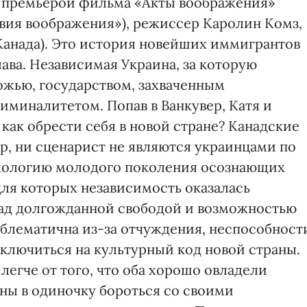
 премьерой фильма «Акты воображения»
твия воображения»), режиссер Каролин Комз,
Канада). Это история новейших иммигрантов
лава. Независимая Украина, за которую
ожью, государством, захваченным
миналитетом. Попав в Ванкувер, Катя и
как обрести себя в новой стране? Kанадские
р, ни сценарист не являются украинцами по
хологию молодого поколения осознающих
для которых независимость оказалась
над долгожданной свободой и возможностью
облематична из-за отчуждения, неспособност
еключиться на культурный код новой страны.
легче от того, что оба хорошо овладели
ены в одиночку бороться со своими