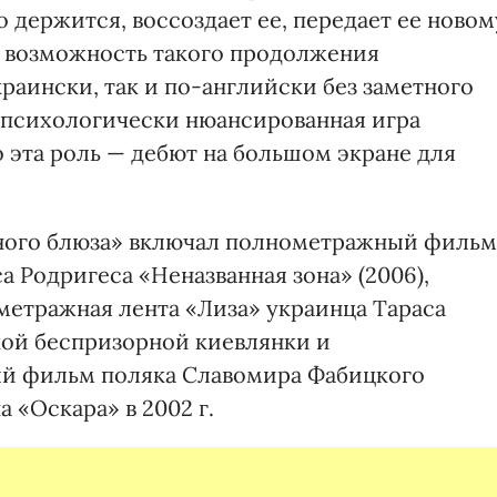
о держится, воссоздает ее, передает ее новом
» возможность такого продолжения
краински, так и по-английски без заметного
т психологически нюансированнaя игрa
о эта роль — дебют на большом экране для
ного блюза» включал полнометражный фильм
 Родригеса «Неназванная зона» (2006),
етражная лента «Лиза» украинца Тараса
кой беспризорной киевлянки и
й фильм поляка Славомира Фабицкого
 «Оскара» в 2002 г.