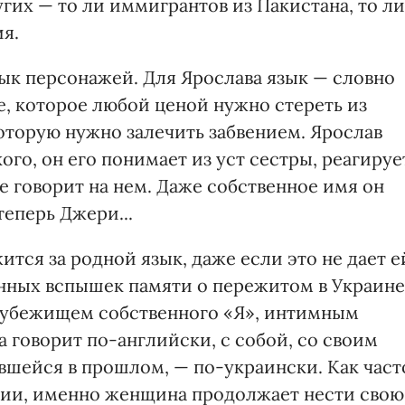
угих — то ли иммигрантов из Пакистана, то ли
я.
ык персонажей. Для Ярослава язык — словно
, которое любой ценой нужно стереть из
которую нужно залечить забвением. Ярослав
ого, он его понимает из уст сестры, реагируе
 не говорит на нем. Даже собственное имя он
теперь Джери...
ится за родной язык, даже если это не дает е
нных вспышек памяти о пережитом в Украине
м убежищем собственного «Я», интимным
 говорит по-английски, с собой, со своим
вшейся в прошлом, — по-украински. Как част
ции, именно женщина продолжает нести свою