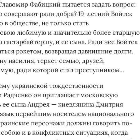
Славомир Фабицкий пытается задать вопрос:
го совершают ради добра? 19-летний Войтек
 в обществе, не только стать
 свою любимую и значительно более старшую
 гастарбайтершу, и ее сына. Ради нее Войтек
аться рэкетом, возвращая давнишние долги.
ну насилия, теряет семью, друзей,
мую, ради которой стал преступником...
ему украинской тождест­венности
и Радченко он приглашает московскую
ль ее сына Андрея — киевлянина Дмитрия
я язык первейшим носителем национального
украинские персонажи должны говорить по-
 собою и в конфликтных ситуациях, когда