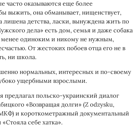
ые часто оказываются еще более
бы выжить, она обманывает, нищенствует,
за лишена детства, ласки, вынуждена жить по
Мужского дела» есть дом, семья и даже собака
не менее одиноким и никому не нужным,
счастью. От жестоких побоев отца его не в
ь, ни школа.
ршенно нормальных, интересных и по-своему
лубоко ущербными взрослыми.
я предлагал польско-украинский диалог
ицкого «Возвращая долги» (Z odzysku,
 МКФ) и короткометражный документальный
«Стояла себе хатка».