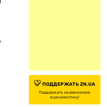
я
ю
ПОДДЕРЖАТЬ ZN.UA
Поддержать независимую
журналистику!