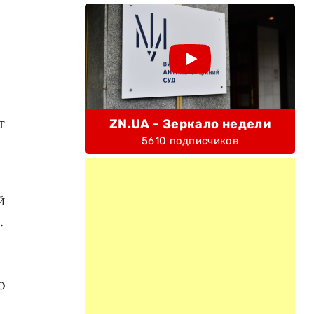
т
ZN.UA - Зеркало недели
5610 подписчиков
й
.
о