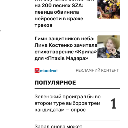
на 200 песнях SZA:
певица обвинила
нейросети в краже
треков
.
Гимн защитников неба:
Лина Костенко зачитала
стихотворение «Крила»
для «Птахів Мадяра»
ПОПУЛЯРНОЕ
Зеленский проиграл бы во
1
втором туре выборов трем
кандидатам — опрос
Запад снова может