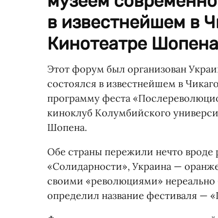
музеем современног
в известнейшем в Ч
Кинотеатре Шопена.
Этот форум был организован Украи
состоялся в известнейшем в Чикаг
программу феста «Послереволюци
киноклуб Колумбийского универси
Шопена.
Обе страны пережили нечто вроде
«Солидарности», Украина — оранже
своими «революциями» нереально б
определил название фестиваля — 