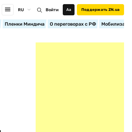
RU
Войти
Аа
Поддержать ZN.ua
Пленки Миндича
О переговорах с РФ
Мобилизация