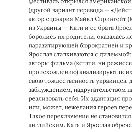
Фестиваль открылся американской
(другой вариант перевода — «Дейс
автор сценария Maйкл Спрингейт (
из Украины — Кати и ее брата Ярос
боролись их родители, оказалась л
паразитирующей бюрократией и кри
Ярослав сталкиваются с дилеммой: 
авторы фильма (кстати, ни режиссе
происхождению) анализируют пси
свою тождественность украинцев, 
заблуждением, надругательством 
реализовать себя. Их адаптация пр
или, может, нежелания героев пер
Такое переключение не становится 
английским. Катя и Ярослав обреч