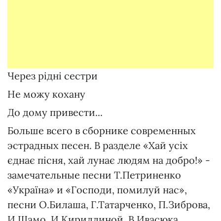
Через рідні сестри
Не можу кохану
До дому привести...
Больше всего в сборнике современных
эстрадных песен. В разделе «Хай усіх
єднає пісня, хай лунає людям на добро!» -
замечательные песни Т.Петриненко
«Україна» и «Господи, помилуй нас»,
песни О.Билаша, Г.Татарченко, П.Зиброва,
И.Шамо, И.Кириллиной, В.Ивасюка,