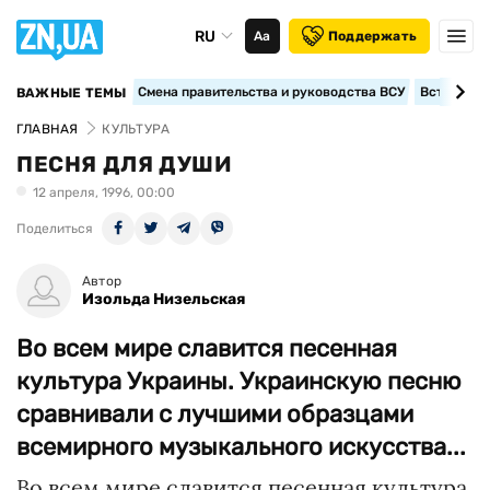
RU
Аа
Поддержать
Смена правительства и руководства ВСУ
Вступление
ВАЖНЫЕ ТЕМЫ
ГЛАВНАЯ
КУЛЬТУРА
ПЕСНЯ ДЛЯ ДУШИ
12 апреля, 1996, 00:00
Поделиться
Автор
Изольда Низельская
Во всем мире славится песенная
культура Украины. Украинскую песню
сравнивали с лучшими образцами
всемирного музыкального искусства...
Во всем мире славится песенная культура