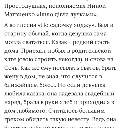
Простодушная, исполняемая Ниной
Матвиенко «Ішло дівча лучками».
А вот песня «По садочку ходжу». Был в
старину обычай, когда девушка сама
могла свататься. Казак - редкий гость
дома. Приехал, побыл в родительской
хате (свою строить некогда), и снова на
Сечь. Как же ему посылать сватов, брать
жену в дом, не зная, что случится в
ближайшем бою.... Но если девушка
любила казака, она надевала свадебный
наряд, брала в руки хлеб и приходила в
дом любимого. Считалось большим
грехом обидеть такую невесту. Ведь она
берет на себя ой какую нелегкую ношу: