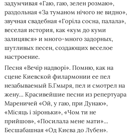
задумчивая «Гаю, гаю, зелен розмаю»,
раздольная «За туманом нічого не видно»,
звучная свадебная «Горіла сосна, палала»,
веселая история, как «кум до куми
залицявся» и много-много задорных,
шутливых песен, создающих веселое
настроение.
Песня «Вечір надворі». Помню, как на
сцене Киевской филармонии ее пел
незабываемый Б.Гмыря, пел и смотрел на
жену... Красивейшие песни из репертуара
Мареничей «Ой, у гаю, при Дунаю»,
«Місяць і зіроньки», «Чом ти не
прийшов», «Посилала мене мати»...
Бесшабашная «Од Києва до Лубен».