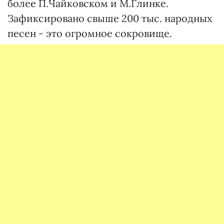
более П.Чайковском и М.Глинке.
Зафиксировано свыше 200 тыс. народных
песен - это огромное сокровище.