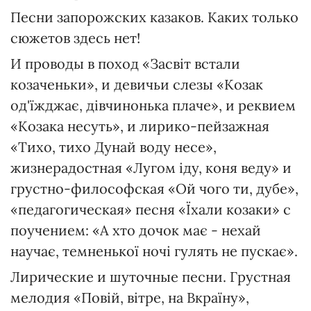
Песни запорожских казаков. Каких только
сюжетов здесь нет!
И проводы в поход «Засвіт встали
козаченьки», и девичьи слезы «Козак
од'їжджає, дівчинонька плаче», и реквием
«Козака несуть», и лирико-пейзажная
«Тихо, тихо Дунай воду несе»,
жизнерадостная «Лугом іду, коня веду» и
грустно-философская «Ой чого ти, дубе»,
«педагогическая» песня «Їхали козаки» с
поучением: «А хто дочок має - нехай
научає, темненької ночі гулять не пускає».
Лирические и шуточные песни. Грустная
мелодия «Повій, вітре, на Вкраїну»,