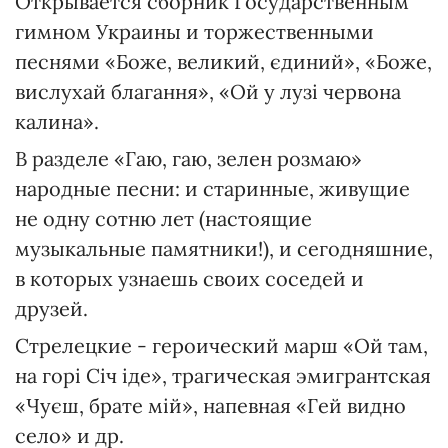
Открывается сборник Государственным
гимном Украины и торжественными
песнями «Боже, великий, єдиний», «Боже,
вислухай благання», «Ой у лузі червона
калина».
В разделе «Гаю, гаю, зелен розмаю»
народные песни: и старинные, живущие
не одну сотню лет (настоящие
музыкальные памятники!), и сегодняшние,
в которых узнаешь своих соседей и
друзей.
Стрелецкие - героический марш «Ой там,
на горі Січ іде», трагическая эмигрантская
«Чуєш, брате мій», напевная «Гей видно
село» и др.