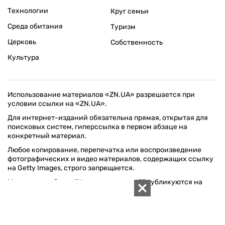
Технологии
Круг семьи
Среда обитания
Туризм
Церковь
Собственность
Культура
Использование материалов «ZN.UA» разрешается при
условии ссылки на «ZN.UA».
Для интернет-изданий обязательна прямая, открытая для
поисковых систем, гиперссылка в первом абзаце на
конкретный материал.
Любое копирование, перепечатка или воспроизведение
фотографических и видео материалов, содержащих ссылку
на Getty Images, строго запрещается.
Материалы в блоке "Новости компаний" публикуются на
правах рекламы.
ПОЛИТИКА КОНФИДЕНЦИАЛЬНОСТИ САЙТА ZN.UA
© 1994–2026 «ЗЕРКАЛО НЕДЕЛИ. УКРАИНА». ВСЕ ПРАВА ЗАЩИЩЕНЫ.