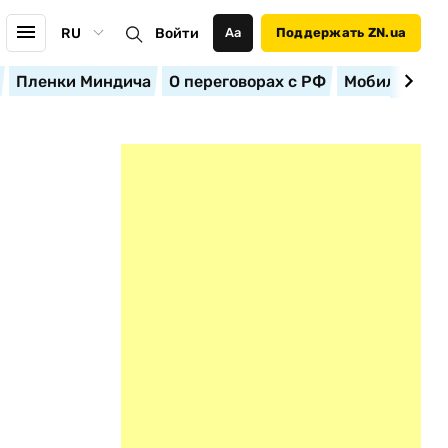
RU
Войти
Аа
Поддержать ZN.ua
Пленки Миндича
О переговорах с РФ
Мобилизация