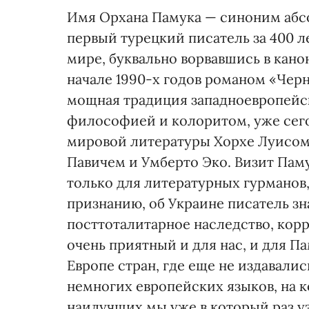
Имя Орхана Памука — синоним абсо
первый турецкий писатель за 400 
мире, буквально ворвавшись в кан
начале 1990-х годов романом «Черна
мощная традиция западноевропейс
философией и колоритом, уже сего
мировой литературы Хорхе Луисом
Павичем и Умберто Эко. Визит Пам
только для литературных гурманов, 
признанию, об Украине писатель з
посттоталитарное наследство, корр
очень приятный и для нас, и для Па
Европе стран, где еще не издавалис
немногих европейских языков, на 
наилучших мы уже в который раз уз