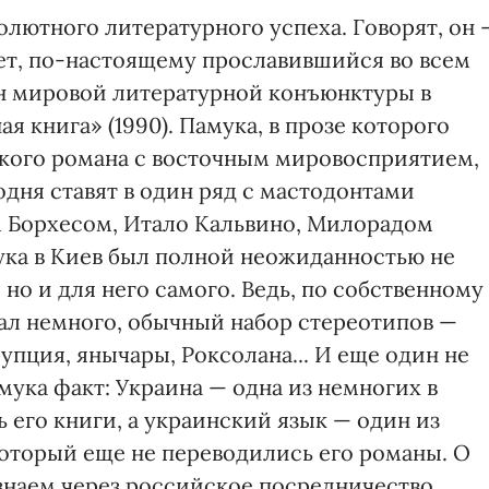
лютного литературного успеха. Говорят, он 
лет, по-настоящему прославившийся во всем
он мировой литературной конъюнктуры в
я книга» (1990). Памука, в прозе которого
кого романа с восточным мировосприятием,
дня ставят в один ряд с мастодонтами
 Борхесом, Итало Кальвино, Милорадом
ука в Киев был полной неожиданностью не
но и для него самого. Ведь, по собственному
нал немного, обычный набор стереотипов —
упция, янычары, Роксолана... И еще один не
мука факт: Украина — одна из немногих в
ь его книги, а украинский язык — один из
который еще не переводились его романы. О
наем через российское посредничество...