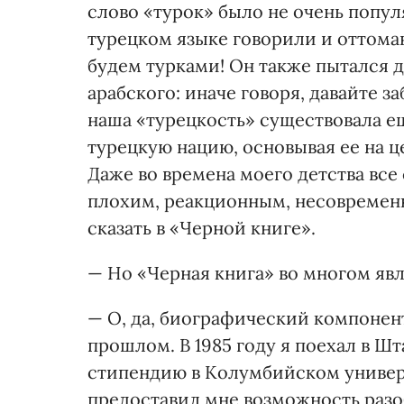
слово «турок» было не очень популя
турецком языке говорили и оттоман
будем турками! Он также пытался 
арабского: иначе говоря, давайте 
наша «турецкость» существовала е
турецкую нацию, основывая ее на ц
Даже во времена моего детства вс
плохим, реакционным, несовременн
сказать в «Черной книге».
— Но «Черная книга» во многом явл
— О, да, биографический компонен
прошлом. В 1985 году я поехал в Шт
стипендию в Колумбийском униве
предоставил мне возможность раз