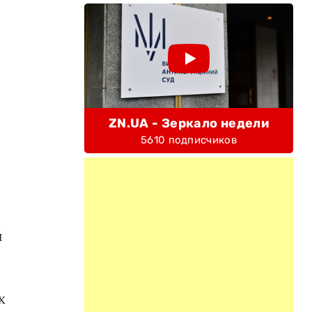
ZN.UA - Зеркало недели
5610 подписчиков
с
й
х