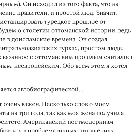
рным). Он исходил из того факта, что на
ские правители, и простой люд. Значит,
дистанцировать турецкое прошлое от
забудем о столетии оттоманской истории, ведь
ще в доисламские времена. Он создал
ентральноазиатских турках, простом люде.
е связанное с оттоманским прошлым считалос
ым, неевропейским. Обо всем этом я хотел
яется автобиографической...
т очень важен. Несколько слов о моем
аты на три года, так как моя жена получила
рситете. Американский постмодернизм
обраться в проблематичных отношениях