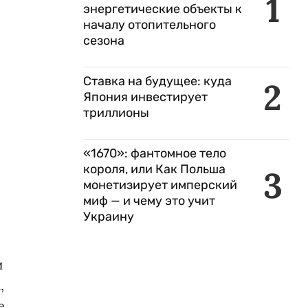
1
энергетические объекты к
началу отопительного
сезона
Ставка на будущее: куда
2
Япония инвестирует
триллионы
«1670»: фантомное тело
короля, или Как Польша
3
монетизирует имперский
миф — и чему это учит
Украину
и
,
е