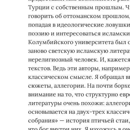
Турции с собственным прошлым. Чит
говорить об оттоманском прошлом,
попадая в идеологические ловушки
поэзию и интересоваться исламски
Колумбийского университета был о
заново светскую исламскую литера
нерелигиозный человек. И, кажется
текстов. Ведь эти авторы, наприме
классическом смысле. Я обращал в
сюжеты, аллегории. На почти борхе
внимание на то, что структурно ев
литературы очень похожи: аллегор
основывается на двух-трех класси
собрания» — история птичьей стаи, 
что бог внутри них. Я нахожусь в 