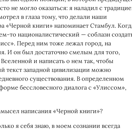
то не могло оказаться: я наладил с традици
отрел в глаза тому, что делали наши
ра «Черной книги» напоминает Стамбул. Когд
чем-то националистический — соблазн создат
исс». Перед ним тоже лежал город, на
я. И он был достаточно смелым для того,
 Вселенной и написать о нем так, чтобы
ий текст западной цивилизации можно
седневного существования. В определенном
 форме бессловесного диалога с «Улиссом»,
амысел написания «Черной книги»?
лько я себя знаю, в моем сознании всегда