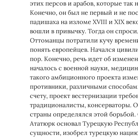
этих персов и арабов, которые так 
Конечно, он был не первый и не по
падишаха на изломе ХVIII и ХІХ ве
вошли в привычку. Тогда он спросил
Оттоманцы потратили кучу времени
понять европейцев. Начался циви
пор. Конечно, речь идет об измене
началось с военной науки, медицины
такого амбиционного проекта изме
противники, различными способам
счету, проект вестернизации требо
традиционалисты, консерваторы. О
страны определялся этой борьбой.
Ататюрк основал Турецкую Республи
сущности, изобрел турецкую нацию 