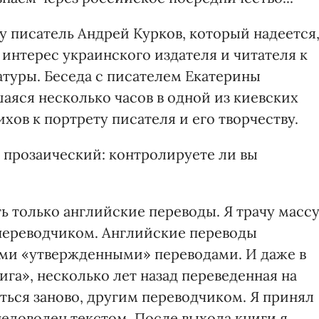
у писатель Андрей Курков, который надеется
интерес украинского издателя и читателя к
туры. Беседа с писателем Екатерины
аяся несколько часов в одной из киевских
хов к портрету писателя и его творчеству.
 прозаический: контролируете ли вы
ь только английские переводы. Я трачу масс
 переводчиком. Английские переводы
ными «утвержденными» переводами. И даже в
ига», несколько лет назад переведенная на
ться заново, другим переводчиком. Я принял
недоволен текстом. После выхода книги я