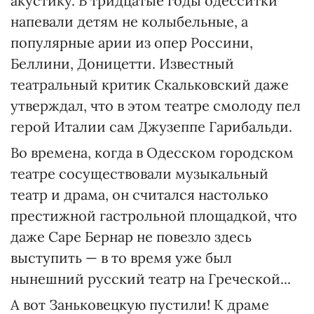
акустику. В тридцатые годы одесситки
напевали детям не колыбельные, а
популярные арии из опер Россини,
Беллини, Доницетти. Известный
театральный критик Скальковский даже
утверждал, что в этом театре смолоду пел
герой Италии сам Джузеппе Гарибальди.
Во времена, когда в Одесском городском
театре сосуществовали музыкальный
театр и драма, он считался настолько
престижной гастрольной площадкой, что
даже Саре Бернар не повезло здесь
выступить — в то время уже был
нынешний русский театр на Греческой...
А вот Заньковецкую пустили! К драме