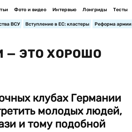
тьи
Фото и видео
Интервью
Лонгриды
Тесты
ства ВСУ
Вступление в ЕС: кластеры
Реформа армии
 — ЭТО ХОРОШО
ночных клубах Германии
третить молодых людей,
ази и тому подобной