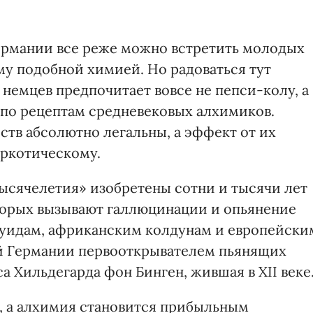
Германии все реже можно встретить молодых
му подобной химией. Но радоваться тут
немцев предпочитает вовсе не пепси-колу, а
 по рецептам средневековых алхимиков.
ств абсолютно легальны, а эффект от их
аркотическому.
тысячелетия» изобретены сотни и тысячи лет
оторых вызывают галлюцинации и опьянение
руидам, африканским колдунам и европейски
й Германии первооткрывателем пьянящих
а Хильдегарда фон Бинген, жившая в XII веке
, а алхимия становится прибыльным