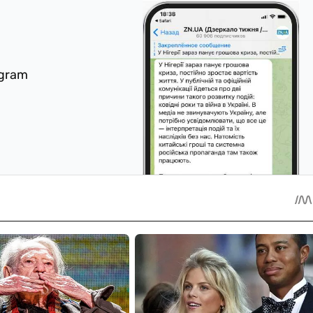
egram