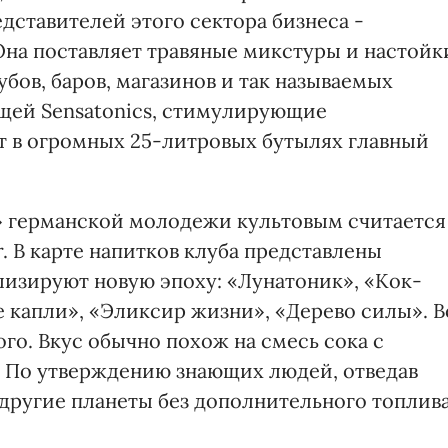
дставителей этого сектора бизнеса -
Она поставляет травяные микстуры и настойк
убов, баров, магазинов и так называемых
щей Sensatonics, стимулирующие
т в огромных 25-литровых бутылях главный
» германской молодежи культовым считается
. В карте напитков клуба представлены
лизируют новую эпоху: «Лунатоник», «Кок-
 капли», «Эликсир жизни», «Дерево силы». В
ого. Вкус обычно похож на смесь сока с
… По утверждению знающих людей, отведав
 другие планеты без дополнительного топлив