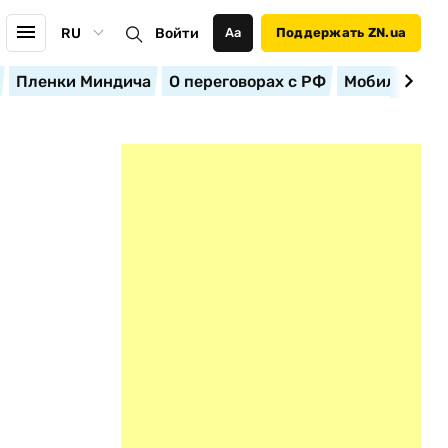
RU
Войти
Аа
Поддержать ZN.ua
Пленки Миндича
О переговорах с РФ
Мобилизация