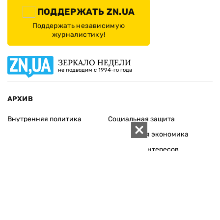
ПОДДЕРЖАТЬ ZN.UA
Поддержать независимую
журналистику!
ЗЕРКАЛО НЕДЕЛИ
не подводим с 1994-го года
АРХИВ
Внутренняя политика
Социальная защита
Международная политика
Зарубежная экономика
Макроуровень
Конфликт интересов
Энергорынок
Экономическая
безопасность
Приватизация
Персоналии
Экономика регионов
Социум
Наука
История