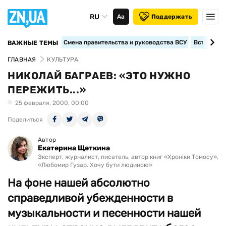
RU
Аа
Поддержать
Смена правительства и руководства ВСУ
Вступление
ВАЖНЫЕ ТЕМЫ
ГЛАВНАЯ
КУЛЬТУРА
НИКОЛАЙ БАГРАЕВ: «ЭТО НУЖНО
ПЕРЕЖИТЬ...»
25 февраля, 2000, 00:00
Поделиться
Автор
Екатерина Щеткина
Эксперт, журналист, писатель, автор книг «Хроніки Томосу»,
«Любомир Гузар. Хочу бути людиною»
На фоне нашей абсолютно
справедливой убежденности в
музыкальности и песенности нашей