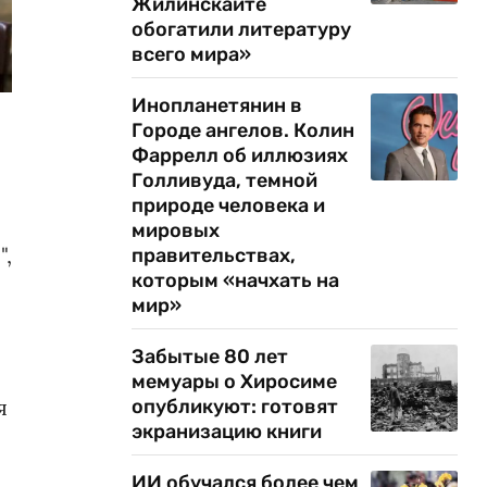
Жилинскайте
обогатили литературу
всего мира»
Инопланетянин в
Городе ангелов. Колин
Фаррелл об иллюзиях
Голливуда, темной
природе человека и
мировых
",
правительствах,
которым «начхать на
мир»
Забытые 80 лет
мемуары о Хиросиме
я
опубликуют: готовят
экранизацию книги
ИИ обучался более чем