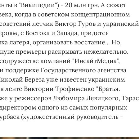
нты в "Википедии") - 20 млн грн. А сюжет
века, когда в советском концентрационном
советский летчик Виктор Гуров и украинский
роям, с Востока и Запада, придется
а лагеря, организовать восстание... Но,
ануне премьеры раскрывать нежелательно.
в содружестве компаний "ИнсайтМедиа",
ри поддержке Государственного агентства
Николай Береза уже известен украинским
а в ленте Виктории Трофименко "Братья.
кже у режиссеров Любомира Левицкого, Тарас
я директором одного из самых популярных
Курбаса (художественный руководитель -