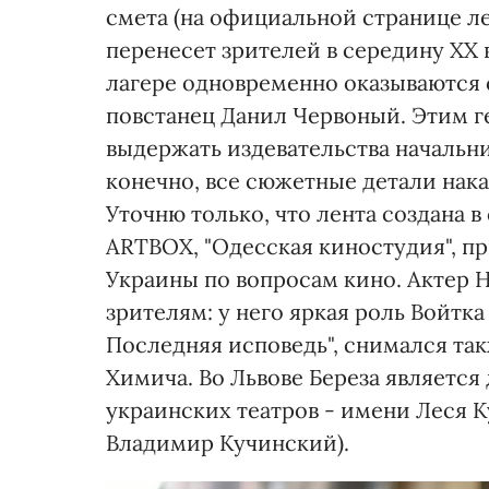
смета (на официальной странице ле
перенесет зрителей в середину ХХ 
лагере одновременно оказываются 
повстанец Данил Червоный. Этим ге
выдержать издевательства начальник
конечно, все сюжетные детали нак
Уточню только, что лента создана 
ARTBOX, "Одесская киностудия", п
Украины по вопросам кино. Актер 
зрителям: у него яркая роль Войтк
Последняя исповедь", снимался та
Химича. Во Львове Береза являетс
украинских театров - имени Леся 
Владимир Кучинский).