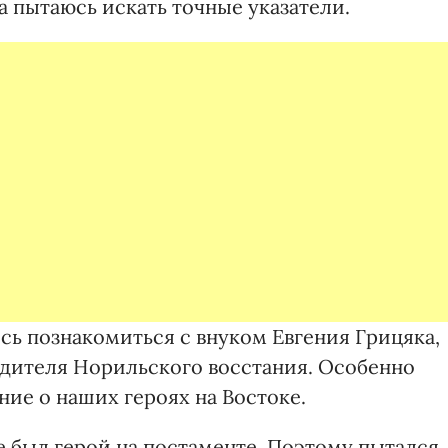
да пытаюсь искать точные указатели.
ось познакомиться с внуком Евгения Грицяка,
дителя Норильского восстания. Особенно
ие о наших героях на Востоке.
не был герой на постаменте. Поэтому пытался