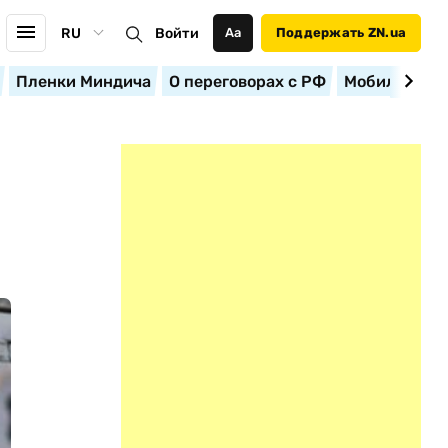
RU
Войти
Аа
Поддержать ZN.ua
Пленки Миндича
О переговорах с РФ
Мобилизация