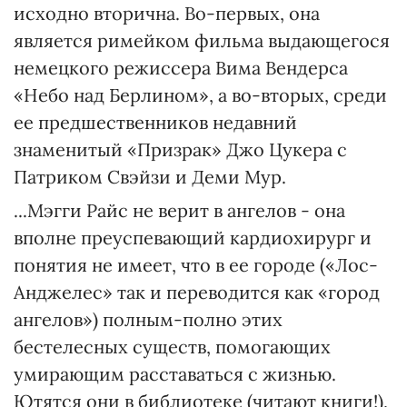
исходно вторична. Во-первых, она
является римейком фильма выдающегося
немецкого режиссера Вима Вендерса
«Небо над Берлином», а во-вторых, среди
ее предшественников недавний
знаменитый «Призрак» Джо Цукера с
Патриком Свэйзи и Деми Мур.
...Мэгги Райс не верит в ангелов - она
вполне преуспевающий кардиохирург и
понятия не имеет, что в ее городе («Лос-
Анджелес» так и переводится как «город
ангелов») полным-полно этих
бестелесных существ, помогающих
умирающим расставаться с жизнью.
Ютятся они в библиотеке (читают книги!),