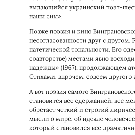
выдающийся украинский поэт-шест
наши сны».
Позже поэзия и кино Винграновско
несогласованности друг с другом. 
патетической тональности. Его одес
соавторстве) местами явно восходи
надежды» (1967), продолжающем ат
Стихами, впрочем, совсем другого 
А вот поэзия самого Винграновского
становится все сдержанней, все ме
обретает четкий и строгий лириче
мысли о мире, об идеале человечес
который становился все драматичн