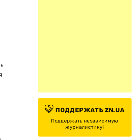
рь
я
ПОДДЕРЖАТЬ ZN.UA
Поддержать независимую
журналистику!
,