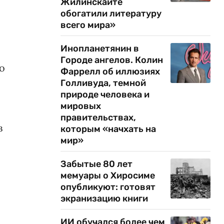
Жилинскайте
обогатили литературу
всего мира»
Инопланетянин в
Городе ангелов. Колин
о
Фаррелл об иллюзиях
Голливуда, темной
природе человека и
мировых
правительствах,
в
которым «начхать на
мир»
Забытые 80 лет
мемуары о Хиросиме
опубликуют: готовят
экранизацию книги
ИИ обучался более чем