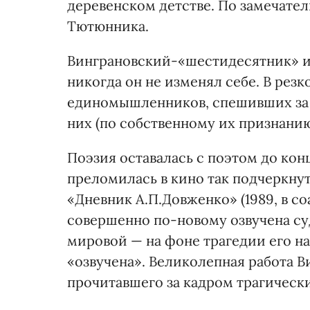
деревенском детстве. По замечате
Тютюнника.
Винграновский-«шестидесятник» и
никогда он не изменял себе. В рез
единомышленников, спешивших за 
них (по собственному их признани
Поэзия оставалась с поэтом до кон
преломилась в кино так подчеркну
«Дневник А.П.Довженко» (1989, в с
совершенно по-новому озвучена су
мировой — на фоне трагедии его на
«озвучена». Великолепная работа В
прочитавшего за кадром трагическ