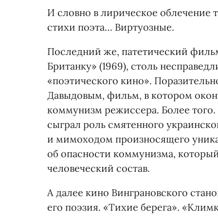
И словно в лирическое облечение т
стихи поэта… Виртуозные.
Последний же, патетический филь
Британку» (1969), столь несправе
«поэтического кино». Поразитель
Давыдовым, фильм, в котором окон
коммунизм режиссера. Более того.
сыграл роль смятенного украинско
и мимоходом произносящего уника
об опасности коммунизма, который
человеческий состав.
А далее кино Винграновского стано
его поэзия. «Тихие берега». «Кли