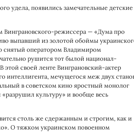
ого удела, появились замечательные детские
м Винграновского-режиссера — «Дума про
дливо выпавший из золотой обоймы украинског
но снятый оператором Владимиром
чательно рушится тот былой национал-
 В этой своей ленте Винграновский-актер
го интеллигента, мечущегося меж двух стано
льный в советском кино яростный монолог
 «разрушил культуру» и вообще весь
вится столь же сдержанным и строгим, как и
мко». О тяжком украинском повоенном