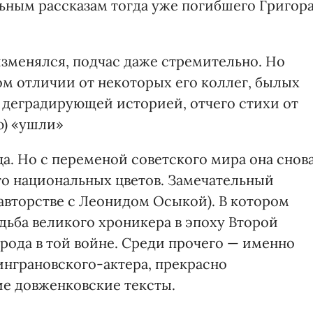
льным рассказам тогда уже погибшего Григор
зменялся, подчас даже стремительно. Но
ком отличии от некоторых его коллег, былых
деградирующей историей, отчего стихи от
ю) «ушли»
ца. Но с переменой советского мира она снов
то национальных цветов. Замечательный
оавторстве с Леонидом Осыкой). В котором
дьба великого хроникера в эпоху Второй
рода в той войне. Среди прочего — именно
инграновского-актера, прекрасно
ие довженковские тексты.