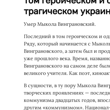
том героическом и
трагическом украин
Умер Мыкола Винграновский.
Последний в том героическом и од
Ряду, который начинается с Мыкол
Винграновского, а затем был и про
уже прошлого века. Время, назван
Винграновского на самом деле было
великого учителя. Как поэт, киноа
В сущности, в ту пору Мыкола Винг
творческих проявлениях — последн
коммунизма двадцатых годов, впос
другим «коммунизмом». Национал-