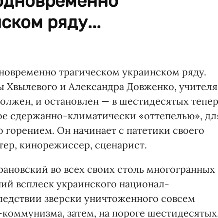
 одновременно
ском ряду...
новременно трагическом украинском ряду.
ы Хвылевого и Александра Довженко, учителя
должен, и остановлен — в шестидесятых тепе
ное сдержанно-климатически «оттепелью», дл
 горением. Он начинает с патетики своего
ктер, кинорежиссер, сценарист.
рановский во всех своих столь многогранных
ий всплеск украинского национал-
ледствии зверски уничтоженного совсем
коммунизма, затем, на пороге шестидесятых