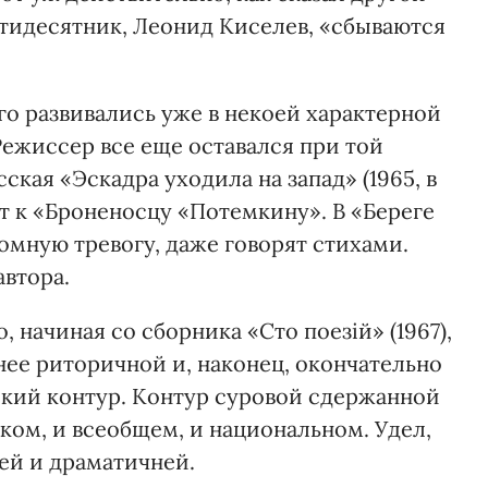
идесятник, Леонид Киселев, «сбываются
го развивались уже в некоей характерной
Режиссер все еще оставался при той
ская «Эскадра уходила на запад» (1965, в
т к «Броненосцу «Потемкину». В «Береге
омную тревогу, даже говорят стихами.
автора.
, начиная со сборника «Сто поезій» (1967),
нее риторичной и, наконец, окончательно
ский контур. Контур суровой сдержанной
ком, и всеобщем, и национальном. Удел,
ей и драматичней.