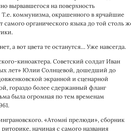
но вырвавшегося на поверхность
 Т.е. коммунизма, окрашенного в ярчайшие
т самого органического языка до той столь ж
тики.
т, а вот цвета те останутся… Уже навсегда.
кого-киноактера. Советский солдат Иван
ых лет» Юлии Солнцевой, дошедший до
довженковской экранной и сценарной
гой, гораздо более сдержанный фланг
льма была огромная по тем временам
961.
Винграновского. «Атомні прелюди», сборник
 риторике, начиная с самого названия