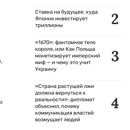
Ставка на будущее: куда
2
Япония инвестирует
триллионы
«1670»: фантомное тело
короля, или Как Польша
3
монетизирует имперский
,
миф — и чему это учит
Украину
«Страна растущей лжи
должна вернуться к
4
реальности»: дипломат
м
объяснил, почему
коммуникация властей
возмущает людей