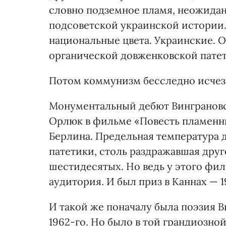
словно подземное пламя, неожидан
подсоветской украинской истории.
национальные цвета. Украинские. О
органической довженковской пате
Потом коммунизм бесследно исчезне
Монументальный дебют Винграновс
Орлюк в фильме «Повесть пламенн
Берлина. Предельная температура 
патетики, столь раздражавшая дру
шестидесятых. Но ведь у этого фи
аудитория. И был приз в Каннах — 1
И такой же поначалу была поэзия 
1962-го. Но было в той грандиозной