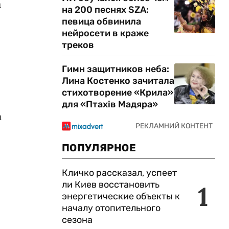
а
на 200 песнях SZA:
певица обвинила
нейросети в краже
треков
Гимн защитников неба:
Лина Костенко зачитала
стихотворение «Крила»
для «Птахів Мадяра»
а
ПОПУЛЯРНОЕ
Кличко рассказал, успеет
ли Киев восстановить
1
энергетические объекты к
началу отопительного
сезона