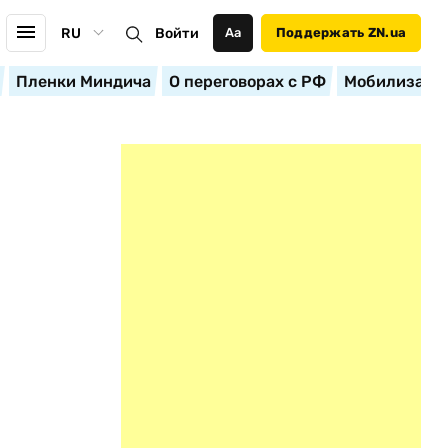
RU
Войти
Аа
Поддержать ZN.ua
Пленки Миндича
О переговорах с РФ
Мобилизация