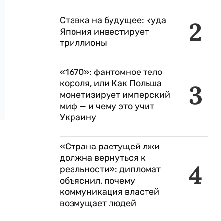
Ставка на будущее: куда
2
Япония инвестирует
триллионы
«1670»: фантомное тело
короля, или Как Польша
3
монетизирует имперский
миф — и чему это учит
Украину
«Страна растущей лжи
должна вернуться к
4
реальности»: дипломат
объяснил, почему
коммуникация властей
возмущает людей