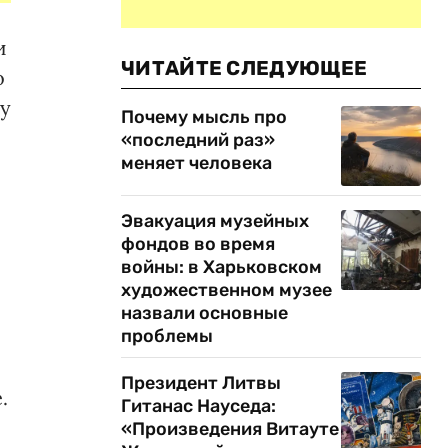
и
ЧИТАЙТЕ СЛЕДУЮЩЕЕ
о
ку
Почему мысль про
«последний раз»
меняет человека
Эвакуация музейных
фондов во время
войны: в Харьковском
художественном музее
назвали основные
проблемы
Президент Литвы
.
Гитанас Науседа:
«Произведения Витауте