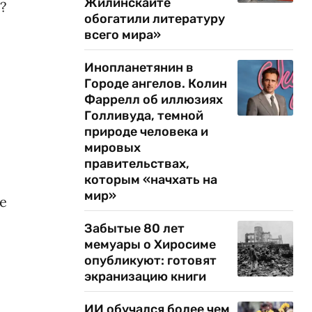
Жилинскайте
?
обогатили литературу
всего мира»
Инопланетянин в
Городе ангелов. Колин
Фаррелл об иллюзиях
Голливуда, темной
природе человека и
мировых
правительствах,
которым «начхать на
мир»
е
Забытые 80 лет
мемуары о Хиросиме
опубликуют: готовят
экранизацию книги
ИИ обучался более чем