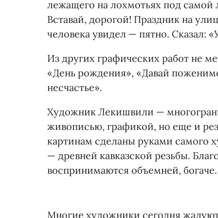
лежащего на лохмотьях под самой л
Вставай, дорогой! Праздник на ули
человека увидел — пятно. Сказал: «
Из других графических работ не ме
«День рождения», «Давай поженимс
несчастье».
Художник Лекишвили — многогранна
живописью, графикой, но еще и рез
картинам сделаны руками самого х
— древней кавказской резьбы. Бла
воспринимаются объемней, богаче.
Многие художники сегодня жалуются