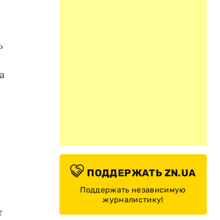
ь
а
ПОДДЕРЖАТЬ ZN.UA
Поддержать независимую
журналистику!
т