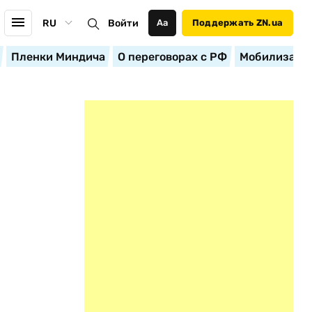
RU
Войти
Аа
Поддержать ZN.ua
Пленки Миндича
О переговорах с РФ
Мобилизация