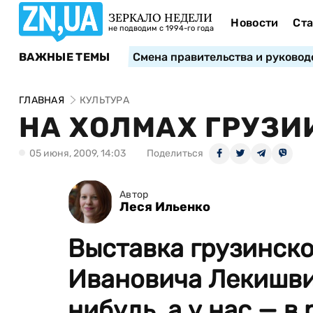
ЗЕРКАЛО НЕДЕЛИ
Новости
Ста
не подводим с 1994-го года
ВАЖНЫЕ ТЕМЫ
Смена правительства и руковод
ГЛАВНАЯ
КУЛЬТУРА
НА ХОЛМАХ ГРУЗИ
05 июня, 2009, 14:03
Поделиться
Автор
Леся Ильенко
Выставка грузинск
Ивановича Лекишви
нибудь, а у нас — в