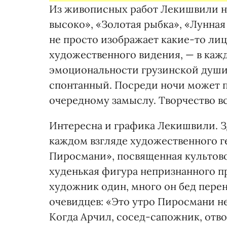
Из живописных работ Лекишвили не
высоко», «Золотая рыбка», «Лунна
не просто изображает какие-то лиц
художественного видения, — в каж
эмоциональности грузинской души. 
спонтанный. Посреди ночи может п
очередному замыслу. Творчество в
Интересна и графика Лекишвили. З
каждом взгляде художественного г
Пиросмани», посвященная культово
худенькая фигура непризнанного п
художник один, много он бед пере
очевидцев: «Это утро Пиросмани не
Когда Арчил, сосед-сапожник, отво