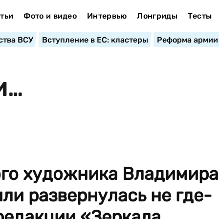
тьи
Фото и видео
Интервью
Лонгриды
Тесты
ства ВСУ
Вступление в ЕС: кластеры
Реформа армии
И…
ого художника Владимира
ли развернулась не где-
 редакции «Зеркала