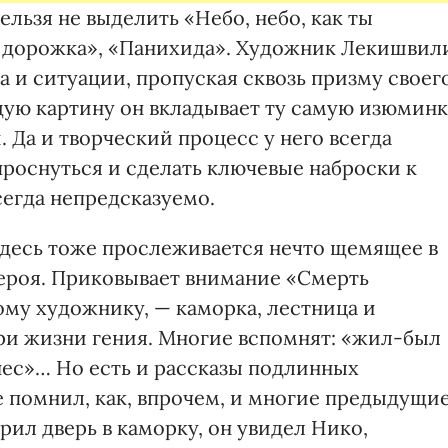
льзя не выделить «Небо, небо, как ты
я дорожка», «Панихида». Художник Лекишвил
а и ситуации, пропуская сквозь призму своег
дую картину он вкладывает ту самую изюмин
Да и творческий процесс у него всегда
роснуться и сделать ключевые наброски к
сегда непредсказуемо.
десь тоже прослеживается нечто щемящее в
ероя. Приковывает внимание «Смерть
му художнику, — каморка, лестница и
ри жизни гения. Многие вспомнят: «жил-был
нес»… Но есть и рассказы подлинных
 помнил, как, впрочем, и многие предыдущие
рил дверь в каморку, он увидел Нико,