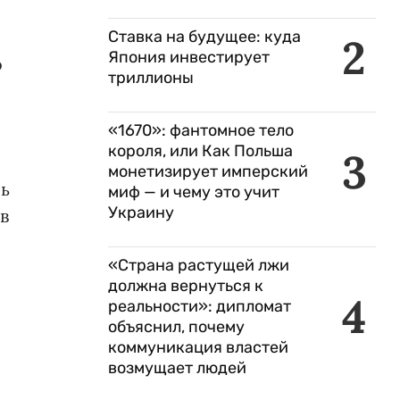
Ставка на будущее: куда
2
Япония инвестирует
о
триллионы
«1670»: фантомное тело
короля, или Как Польша
3
монетизирует имперский
ль
миф — и чему это учит
Украину
в
«Страна растущей лжи
должна вернуться к
4
реальности»: дипломат
объяснил, почему
коммуникация властей
возмущает людей