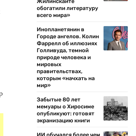
Жилинскайте
обогатили литературу
к
всего мира»
Инопланетянин в
Городе ангелов. Колин
Фаррелл об иллюзиях
Голливуда, темной
природе человека и
мировых
правительствах,
которым «начхать на
мир»
р
Забытые 80 лет
мемуары о Хиросиме
опубликуют: готовят
экранизацию книги
ИИ обучался более чем