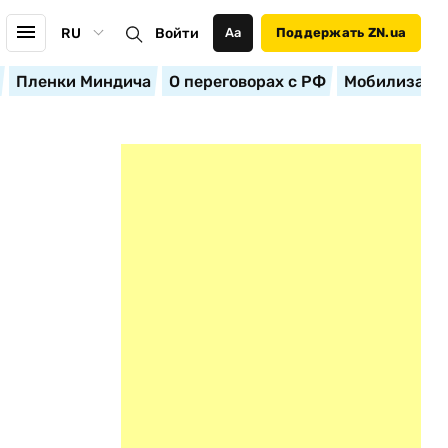
RU
Войти
Аа
Поддержать ZN.ua
Пленки Миндича
О переговорах с РФ
Мобилизация