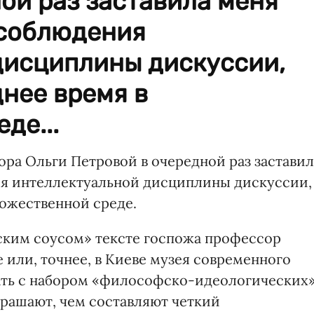
ой раз заставила меня
 соблюдения
дисциплины дискуссии,
нее время в
де...
ора Ольги Петровой в очередной раз заставил
ия интеллектуальной дисциплины дискуссии,
дожественной среде.
ким соусом» тексте госпожа профессор
 или, точнее, в Киеве музея современного
вать с набором «философско-идеологических
крашают, чем составляют четкий