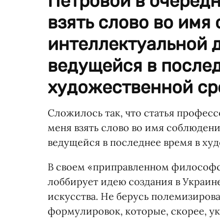
Петровой в очередн
взять слово во имя
интеллектуальной 
ведущейся в послед
художественной сре
Сложилось так, что статья професс
меня взять слово во имя соблюден
ведущейся в последнее время в ху
В своем «приправленном философс
лоббирует идею создания в Украине
искусства. Не берусь полемизиро
формулировок, которые, скорее, у