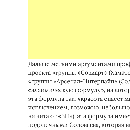
Дальше меткими аргументами проф
проекта «группы «Совиарт» (Хамат
«группы «Арсенал-Интерпайп» (Соло
«алхимическую формулу», на котор
эта формула так: «красота спасет м
исключением, возможно, небольшой
не читают «ЗН»), эта формула име
подопечными Соловьева, которая в