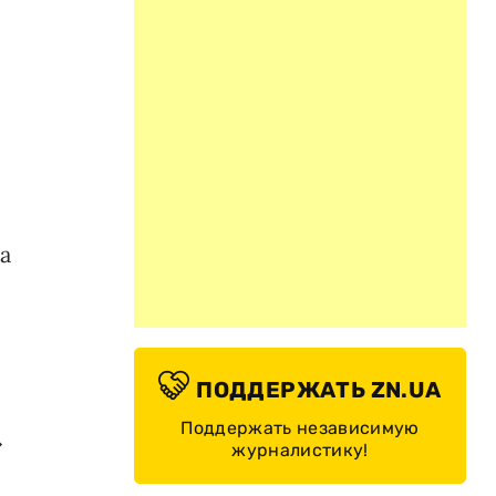
а
ПОДДЕРЖАТЬ ZN.UA
Поддержать независимую
»
журналистику!