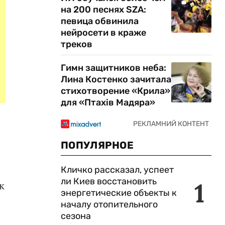
на 200 песнях SZA:
певица обвинила
нейросети в краже
треков
Гимн защитников неба:
Лина Костенко зачитала
стихотворение «Крила»
для «Птахів Мадяра»
ПОПУЛЯРНОЕ
Кличко рассказал, успеет
ли Киев восстановить
1
к
энергетические объекты к
й
началу отопительного
сезона