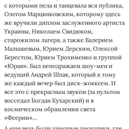
с которыми пела и танцевала вся публика,
Олегом Марцинковским, которому здесь
же вручили диплом заслуженного артиста
Украины, Николаем Свидюком,
старожилом лагеря, а также Валерием
Малышевым, Юрием Дерским, Олексой
Берестом, Юрием Трохименко и группой
«Юран». Был неподражаем шоу-мен и
ведущий Андрей Шпак, который к тому
же каждый вечер был диск-жоккеем. И
все это с прекрасным звуком (за пультом
восседал Богдан Кухарский) и в
космическом обрамлении света
«Феерии»...
А еще ведь были заводные дискотеки, где