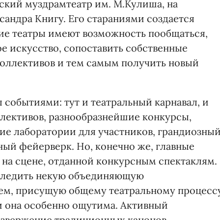
ский муздрамтеатр им. М.Кулиша, на
сандра Книгу. Его стараниями создается
ие театры имеют возможность пообщаться,
ое искусство, сопоставить собственные
коллективов и тем самым получить новый
событиями: тут и театральный карнавал, и
лективов, разнообразнейшие конкурсы,
ие лаборатории для участников, грандиозны
ный фейерверк. Но, конечно же, главные
на сцене, отданной конкурсным спектаклям.
следить некую объединяющую
ем, присущую общему театральному процессу
и она особенно ощутима. Активный
извержение традиционных канонов,