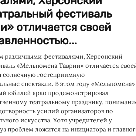
алями, Херсонский
тральный фестиваль
и» отличается своей
вленностью...
ом различными фестивалями, Херсонский
валь «Мельпомена Таврии» отличается свое
а солнечную гостеприимную
льные спектакли. В этом году «Мельпомена»
рвый юбилей ярко продемонстрировал
твенному театральному празднику, понимани
дотворность усилий организаторов по
ьного искусства. Хотя учредителей у
руз проблем ложится на инициатора и главног