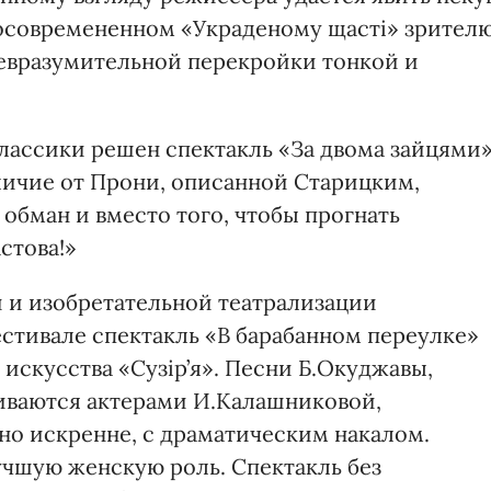
 осовремененном «Украденому щасті» зрител
евразумительной перекройки тонкой и
лассики решен спектакль «За двома зайцями
тличие от Прони, описанной Старицким,
обман и вместо того, чтобы прогнать
стова!»
 и изобретательной театрализации
естивале спектакль «В барабанном переулке»
искусства «Сузір’я». Песни Б.Окуджавы,
иваются актерами И.Калашниковой,
о искренне, с драматическим накалом.
учшую женскую роль. Спектакль без