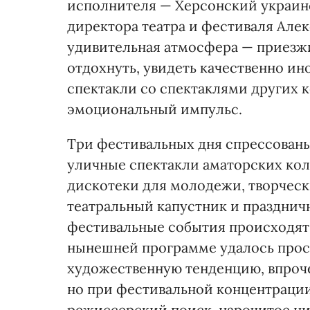
исполнителя — Херсонский украин
директора театра и фестиваля Алек
удивительная атмосфера — приезж
отдохнуть, увидеть качественно ин
спектакли со спектаклями других 
эмоциональный импульс.
Три фестивальных дня спрессованы 
уличные спектакли аматорских кол
дискотеки для молодежи, творческ
театральный капустник и празднич
фестивальные события происходят 
нынешней программе удалось про
художественную тенденцию, впроч
но при фестивальной концентраци
режиссерский поиск, нарочитое н