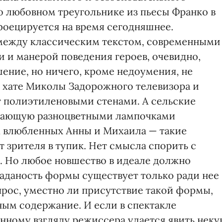
о любовном треугольнике из пьесы Франко в
оецируется на время сегодняшнее.
между классическим текстом, современными
 и манерой поведения героев, очевидно,
ение, но ничего, кроме недоумения, не
й хате Миколы Задорожного телевизора и
т полиэтиленовыми стенами. А сельские
игающую разноцветными лампочками
х влюбленных Анны и Михаила — такие
т зрителя в тупик. Нет смысла спорить с
е. Но любое новшество в идеале должно
заданость формы существует только ради нее
прос, уместно ли присутствие такой формы,
ным содержание. И если в спектакле
ному взгляду режиссера удается явить нек