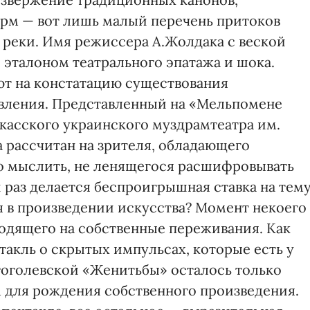
рм — вот лишь малый перечень притоков
реки. Имя режиссера А.Жолдака с веской
 эталоном театрального эпатажа и шока.
ют на констатацию существования
вления. Представленный на «Мельпомене
касского украинского муздрамтеатра им.
 рассчитан на зрителя, обладающего
о мыслить, не ленящегося расшифровывать
раз делается беспроигрышная ставка на тему
я в произведении искусства? Момент некоего
одящего на собственные переживания. Как
такль о скрытых импульсах, которые есть у
гоголевской «Женитьбы» осталось только
м для рождения собственного произведения.