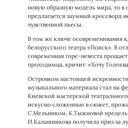
новую образную модель мира, то в
предлагается заумный кроссворд н
чувственной пьесы.
В том же ключе осовременивания к
белорусского театра «Поиск». В о
современная горе-невеста прощает 
проходимца, кричит: «Хочу Голохва
Островком настоящей искренности
музыкального материала стал на ф
Киевской мастерской театрального 
искусно сложенные в сюжет, прож
С.Мельником, К.Тыжновой предельн
И.Калашникова получила приз за л