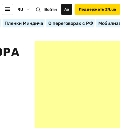
RU
Войти
Аа
Поддержать ZN.ua
Пленки Миндича
О переговорах с РФ
Мобилизация
ОРА