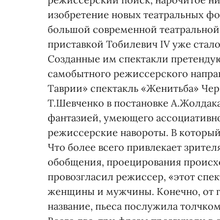
изобретение новых театральных фо
большой современной театральной 
приставкой Тобилевич IV уже стало
Созданные им спектакли претенду
самобытного режиссерского напра
Таврии» спектакль «Женитьба» Чер
Т.Шевченко в постановке А.Жолдака
фантазией, умеющего ассоциативн
режиссерские навороты. В который 
Что более всего привлекает зрител
обобщения, проецирования происх
провозгласил режиссер, «этот спек
женщины и мужчины. Конечно, от 
название, пьеса послужила толчко