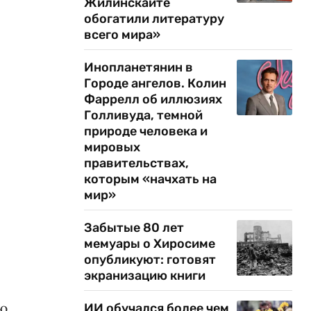
Жилинскайте
обогатили литературу
всего мира»
Инопланетянин в
Городе ангелов. Колин
Фаррелл об иллюзиях
Голливуда, темной
природе человека и
мировых
правительствах,
которым «начхать на
мир»
Забытые 80 лет
мемуары о Хиросиме
опубликуют: готовят
экранизацию книги
ую
ИИ обучался более чем