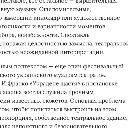
спектакле, все остальное — выразительная
тивную музыку. Ошеломительные,
о замерший кинокадр или художественное
оголикости и вариантности моментов
ыбора, неизбежности. Спектакль
 поражая целостностью замысла, театрально
ьностью неожиданной интерпретации.
 иным подтекстом — еще один фестивальный
сского украинского муздрамтеатра им.
 И.Франко «Украдене щастя» в постановке
классика всегда служила прочным
сий известных сюжетов. Основная проблема
том, чтобы попытаться выстроить на этом
ропорциях, собственное театральное здание,
иала непонятного и безосновательного