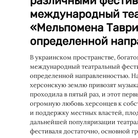
различными фестив
международный теа
«Мельпомена Таври
определенной напра
В украинском пространстве, богат
международный театральный фести
определенной направленностью. Н
херсонскую землю привозят музыка
проходила в пятый раз, и этот пе
огромную любовь херсонцев к собс
и поддержку местных властей, пло
дальнейшей популяризации театрал
фестиваля достаточно, основной г