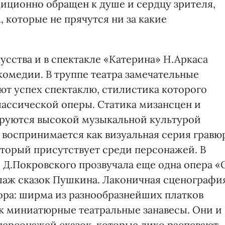
диционно обращен к душе и сердцу зрителя,
 которые не прячутся ни за какие
сства и в спектакле «Катерина» Н.Аркаса
комедии. В труппе театра замечательные
ют успех спектаклю, стилистика которого
лассической оперы. Статика мизансцен и
руются высокой музыкальной культурой
 воспринимается как визуальная серия гравю
оторый присутствует среди персонажей. В
Д.Покровского прозвучала еще одна опера «
ллаж сказок Пушкина. Лаконичная сценографи
ра: ширма из разнообразнейших платков
ак миниатюрные театральные занавесы. Они и
м персонажей сказок, которые лихо распевают