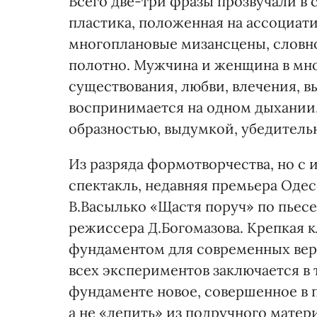
Всего две-три фразы прозвучали в 
пластика, положенная на ассоциа
многоплановые мизансцены, словн
полотно. Мужчина и женщина в мн
существования, любви, влечения, в
воспринимается на одном дыхании,
образностью, выдумкой, убедител
Из разряда формотворчества, но с
спектакль, недавняя премьера Оде
В.Васылько «Щастя поруч» по пьесе
режиссера Д.Богомазова. Крепкая 
фундаментом для современных вер
всех экспериментов заключается в 
фундаменте новое, совершенное в п
а не «лепить» из подручного матер