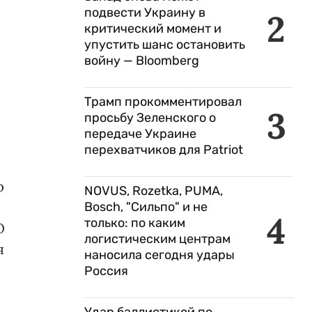
подвести Украину в
2
критический момент и
упустить шанс остановить
войну — Bloomberg
Трамп прокомментировал
3
просьбу Зеленского о
передаче Украине
перехватчиков для Patriot
р
NOVUS, Rozetka, PUMA,
Bosch, "Сильпо" и не
4
только: по каким
О
логистическим центрам
я
наносила сегодня удары
Россия