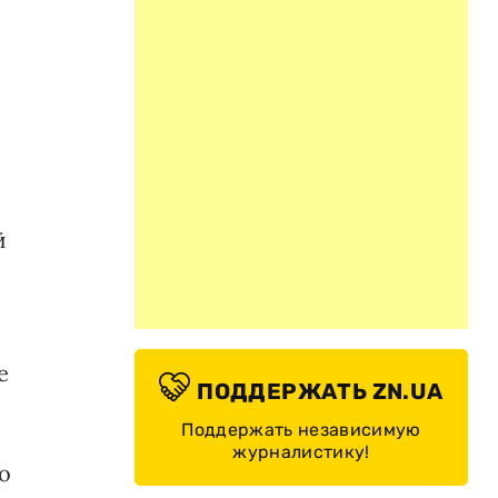
й
е
ПОДДЕРЖАТЬ ZN.UA
Поддержать независимую
журналистику!
о