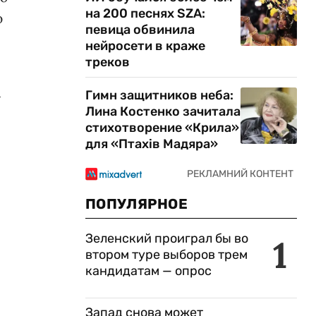
на 200 песнях SZA:
ю
певица обвинила
нейросети в краже
треков
»
Гимн защитников неба:
Лина Костенко зачитала
стихотворение «Крила»
для «Птахів Мадяра»
ПОПУЛЯРНОЕ
Зеленский проиграл бы во
1
втором туре выборов трем
кандидатам — опрос
Запад снова может