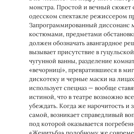
монстра. Простой и вечный сюжет 
одесском спектакле режиссером пр
Запрограммированный диссонанс 
костюмами, предметами обстановки
должен обозначать авангардное реш
вызывает присутствие в гуцульско
чугунной ванны, разделение комна
«вечорниці», превратившиеся в м
дискотеку и черные маски на лица
использует спецназ — вообще ставя
истиной, что в театре возможно вс
убеждать. Когда же нарочитость и 
самой, возникает справедливый во
под которой оказывается погребен
«Женитьба» подобному же современ