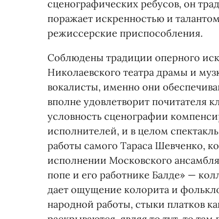
сценографических ребусов, он тра
поражает искренностью и талантом,
режиссерские приспособления.
Соблюдены традиции оперного иску
Николаевского театра драмы и муз
вокалисты, именно они обеспечива
вполне удовлетворит почитателя к
условность сценографии компенси
исполнителей, и в целом спектакль
работы самого Тараса Шевченко, к
исполнении Московского ансамбля 
попе и его работнике Балде» — ко
дает ощущение колорита и фолькло
народной работы, стыки платков к
раскрываются, являя то тут, то та