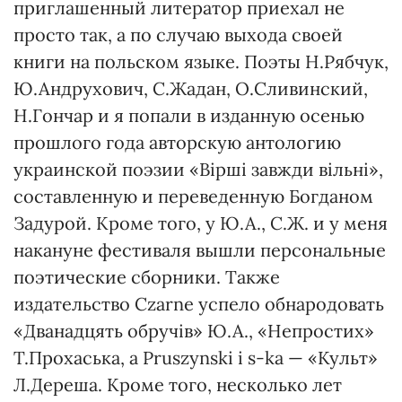
приглашенный литератор приехал не
просто так, а по случаю выхода своей
книги на польском языке. Поэты Н.Рябчук,
Ю.Андрухович, С.Жадан, О.Сливинский,
Н.Гончар и я попали в изданную осенью
прошлого года авторскую антологию
украинской поэзии «Вірші завжди вільні»,
составленную и переведенную Богданом
Задурой. Кроме того, у Ю.А., С.Ж. и у меня
накануне фестиваля вышли персональные
поэтические сборники. Также
издательство Czarne успело обнародовать
«Дванадцять обручів» Ю.А., «Непростих»
Т.Прохаська, а Pruszynski i s-ka — «Культ»
Л.Дереша. Кроме того, несколько лет