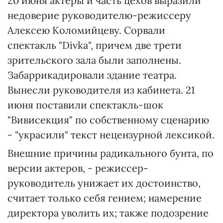
20 июня актеры и часть цехов выразили
недоверие руководителю-режиссеру
Алексею Коломийцеву. Сорвали
спектакль "Divka", причем две трети
зрительского зала были заполнены.
Забаррикадировали здание театра.
Вынесли руководителя из кабинета. 21
июня поставили спектакль-шок
"Вивисекция" по собственному сценарию
- "украсили" текст нецензурной лексикой.
Внешние причины радикального бунта, по
версии актеров, - режиссер-
руководитель унижает их достоинство,
считает только себя гением; намерение
директора уволить их; также подозрение