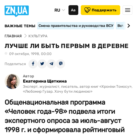
RU
Аа
Поддержать
Смена правительства и руководства ВСУ
Вступление
ВАЖНЫЕ ТЕМЫ
ГЛАВНАЯ
КУЛЬТУРА
ЛУЧШЕ ЛИ БЫТЬ ПЕРВЫМ В ДЕРЕВНЕ
09 октября, 1998, 00:00
Поделиться
Автор
Екатерина Щеткина
Эксперт, журналист, писатель, автор книг «Хроніки Томосу»,
«Любомир Гузар. Хочу бути людиною»
Общенациональная программа
«Человек года-98» подвела итоги
экспертного опроса за июль-август
1998 г. и сформировала рейтинговый